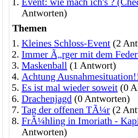
Event: wie mach ich's ? (Che
Antworten)
Themen
Kleines Schloss-Event
(2 Ant
Immer Ã„rger mit dem Feder
Maskenball
(1 Antwort)
Achtung Ausnahmesituation!
Es ist mal wieder soweit
(0 A
Drachenjagd
(0 Antworten)
Tag der offenen TÃ¼r
(2 Ant
FrÃ¼hling in Imoriath - Kap
Antworten)