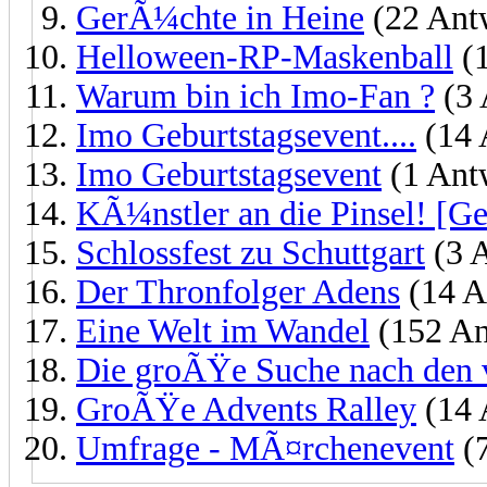
GerÃ¼chte in Heine
(22 Ant
Helloween-RP-Maskenball
(1
Warum bin ich Imo-Fan ?
(3 
Imo Geburtstagsevent....
(14 
Imo Geburtstagsevent
(1 Ant
KÃ¼nstler an die Pinsel! [G
Schlossfest zu Schuttgart
(3 
Der Thronfolger Adens
(14 A
Eine Welt im Wandel
(152 An
Die groÃŸe Suche nach den v
GroÃŸe Advents Ralley
(14 
Umfrage - MÃ¤rchenevent
(7