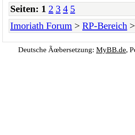
Seiten:
1
2
3
4
5
Imoriath Forum
>
RP-Bereich
Deutsche Ãœbersetzung:
MyBB.de
, 