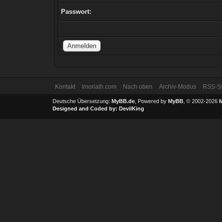
Passwort:
Kontakt
Imoriath.com
Nach oben
Archiv-Modus
RSS-Sy
Deutsche Übersetzung:
MyBB.de
, Powered by
MyBB
, © 2002-2026
Designed and Coded by:
DevilKing