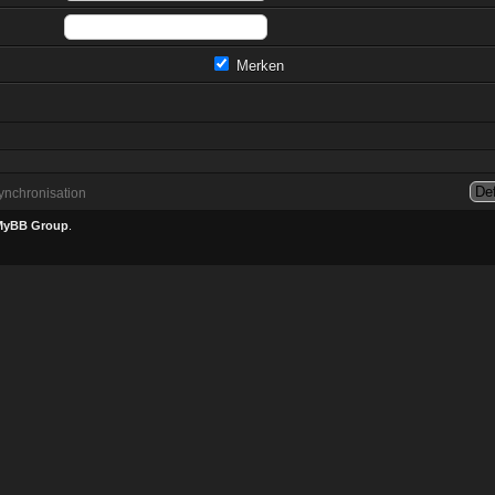
Merken
nchronisation
MyBB Group
.