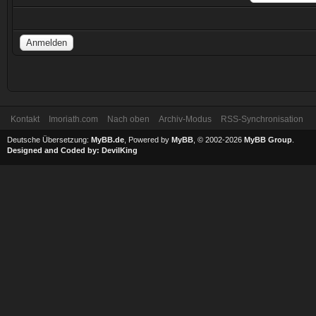
Kontakt
Imoriath.com
Nach oben
Archiv-Modus
RSS-Synchronisation
Deutsche Übersetzung:
MyBB.de
, Powered by
MyBB
, © 2002-2026
MyBB Group
.
Designed and Coded by:
DevilKing