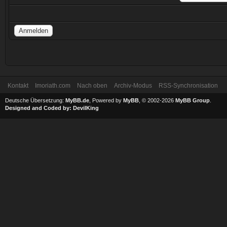
Kontakt
Imoriath.com
Nach oben
Archiv-Modus
RSS-Synchronisation
Deutsche Übersetzung:
MyBB.de
, Powered by
MyBB
, © 2002-2026
MyBB Group
.
Designed and Coded by:
DevilKing