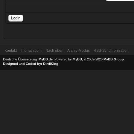
Kontakt
Imoriath.com
Nach oben
Archiv-Modus
RSS-Synchronisation
Deutsche Übersetzung:
MyBB.de
, Powered by
MyBB
, © 2002-2026
MyBB Group
.
Designed and Coded by:
DevilKing