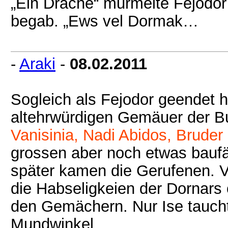
„Ein Drache“ murmelte Fejodor 
begab. „Ews vel Dormak…
-
Araki
-
08.02.2011
Sogleich als Fejodor geendet h
altehrwürdigen Gemäuer der Bur
Vanisinia, Nadi Abidos, Bruder 
grossen aber noch etwas baufä
später kamen die Gerufenen. V
die Habseligkeien der Dornars
den Gemächern. Nur Ise tauchte
Mundwinkel.