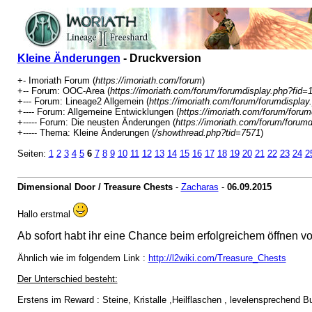
Kleine Änderungen
- Druckversion
+- Imoriath Forum (
https://imoriath.com/forum
)
+-- Forum: OOC-Area (
https://imoriath.com/forum/forumdisplay.php?fid=
+--- Forum: Lineage2 Allgemein (
https://imoriath.com/forum/forumdisplay
+---- Forum: Allgemeine Entwicklungen (
https://imoriath.com/forum/forum
+----- Forum: Die neusten Änderungen (
https://imoriath.com/forum/forum
+----- Thema: Kleine Änderungen (
/showthread.php?tid=7571
)
Seiten:
1
2
3
4
5
6
7
8
9
10
11
12
13
14
15
16
17
18
19
20
21
22
23
24
2
Dimensional Door / Treasure Chests
-
Zacharas
-
06.09.2015
Hallo erstmal
Ab sofort habt ihr eine Chance beim erfolgreichem öffnen v
Ähnlich wie im folgendem Link :
http://l2wiki.com/Treasure_Chests
Der Unterschied besteht:
Erstens im Reward : Steine, Kristalle ,Heilflaschen , levelensprechend 