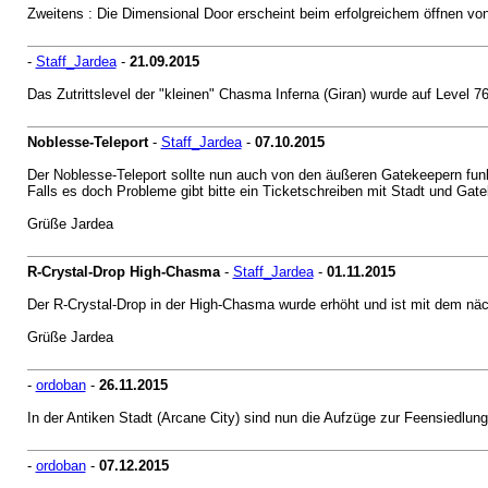
Zweitens : Die Dimensional Door erscheint beim erfolgreichem öffnen vo
-
Staff_Jardea
-
21.09.2015
Das Zutrittslevel der "kleinen" Chasma Inferna (Giran) wurde auf Level 7
Noblesse-Teleport
-
Staff_Jardea
-
07.10.2015
Der Noblesse-Teleport sollte nun auch von den äußeren Gatekeepern funk
Falls es doch Probleme gibt bitte ein Ticketschreiben mit Stadt und Ga
Grüße Jardea
R-Crystal-Drop High-Chasma
-
Staff_Jardea
-
01.11.2015
Der R-Crystal-Drop in der High-Chasma wurde erhöht und ist mit dem näc
Grüße Jardea
-
ordoban
-
26.11.2015
In der Antiken Stadt (Arcane City) sind nun die Aufzüge zur Feensiedlung 
-
ordoban
-
07.12.2015