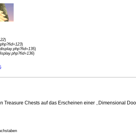
122
)
.php?fid=123
)
display.php?fid=135
)
display.php?fid=136
)
5
on Treasure Chests auf das Erscheinen einer
Dimensional Doo
,,
Buchstaben