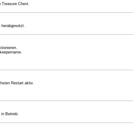
n Treasure Chest.
6 herabgesetzt.
tionieren.
tekeepername.
hsten Restart aktiv.
in Betrieb.