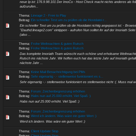
neue Ip ist: 176.9.98.101 Der ImoCo - Host Check macht nichts anderes als f
aufzurufen...
Thema:
Lineage 2 - Free to Play
Beitrag:
Ein schneller Test um zu prüfen ob die Hostdatei r...
Ein schneller Test um zu prüfen ob die Hostdatei richtig angepasst ist: - Browse
"l2authd.lineage2.com" eintippen - aufrufen Nun solltet ihr auf der Imoriath Seit
(also ...
Thema:
Frohe Weihnachten & guten Rutsch
Beitrag:
Frohe Weihnachten & guten Rutsch
Das komplette Imoriath Team wünscht euch schöne und erholsame Weihnachte
Rutsch ins nächste Jahr. Wir hoffen euch hat das letzte Jahr auf Imoriath gefa
nächste Jahr ...
Thema:
Keine Mail-Benachrichtigung bei PMs
Beitrag:
Sehr eigenartig -.- stellenweise funktioniert es s...
Sehr eigenartig -.- stellenweise funktioniert es stellenweise nicht :(. Muss mal w
Thema:
Forum: Zeichenbegrenzung erhöhen
Beitrag:
Habs nun auf 25.000 erhöht. Viel Spaß :)
Habs nun auf 25.000 erhöht. Viel Spaß :)
Thema:
Forum: Zeichenbegrenzung erhöhen
Beitrag:
Werd ich ändern. Was wäre ein guter Wert :)
Werd ich ändern. Was wäre ein guter Wert :)
Thema:
Client Update Stop
Beitrag:
Client Update Stop