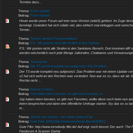
Termine dazu...
Thema:
Foren Update
Beitrag:
Foren Update
Heute wurde unser Forum auf eine neue Version (wbb3) gehievt. Im Zuge de
bereinigt. Geändert hat sich relativ viel, also einfach mal einloggen und rumsch
Termin...
Thema:
Thema: direkter Permanentbann
Beitrag:
P.S.: Wir posten nicht alle Strafen in den Sanktio...
P.S.: Wir posten nicht alle Strafen in den Sanktions Bereich. Dort kommen idR 
werden wöchentlich noch jede Menge Jailstrafen, Chatbanns und Verwarnung
Thema:
Teamspeak
Beitrag:
Der TS wurde komplett neu aufgesetzt. Das Problem ...
Der TS wurde komplett neu aufgesetzt. Das Problem war mit einem Update von 
x2 hat sich wohl an den Rechten was verändert. Nun war es so, dass wir als 
Rechte nicht ...
Thema:
Banner Contest...
Beitrag:
Jop haben intern beraten, es gibt nun Favoriten, w...
Jop haben intern beraten, es gibt nun Favoriten, wollte diese noch beim nun a
intern besprechen und dann eine öffentliche Umfrage starten. Sry das es so lang
m...
Thema:
abseits des Stroms.. der etwas andere Film
Beitrag:
Gute Film: [URL]http://www.mrnobody-film.de/[/URL]...
Gute Film: http://www.mrnobody-film.de/ Auf engl. noch besser Der auch: The 
Pandorum A Scanner Darkly