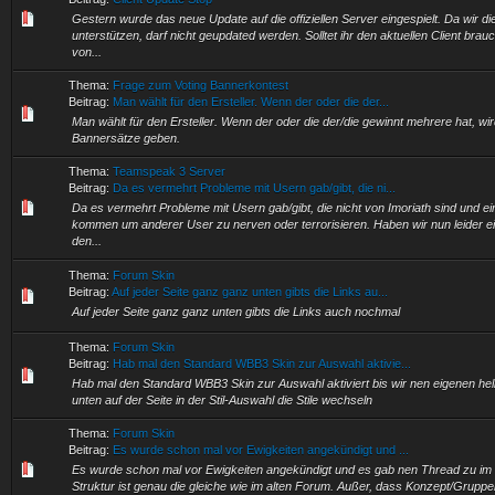
Gestern wurde das neue Update auf die offiziellen Server eingespielt. Da wir d
unterstützen, darf nicht geupdated werden. Solltet ihr den aktuellen Client brauch
von...
Thema:
Frage zum Voting Bannerkontest
Beitrag:
Man wählt für den Ersteller. Wenn der oder die der...
Man wählt für den Ersteller. Wenn der oder die der/die gewinnt mehrere hat, w
Bannersätze geben.
Thema:
Teamspeak 3 Server
Beitrag:
Da es vermehrt Probleme mit Usern gab/gibt, die ni...
Da es vermehrt Probleme mit Usern gab/gibt, die nicht von Imoriath sind und e
kommen um anderer User zu nerven oder terrorisieren. Haben wir nun leider e
den...
Thema:
Forum Skin
Beitrag:
Auf jeder Seite ganz ganz unten gibts die Links au...
Auf jeder Seite ganz ganz unten gibts die Links auch nochmal
Thema:
Forum Skin
Beitrag:
Hab mal den Standard WBB3 Skin zur Auswahl aktivie...
Hab mal den Standard WBB3 Skin zur Auswahl aktiviert bis wir nen eigenen he
unten auf der Seite in der Stil-Auswahl die Stile wechseln
Thema:
Forum Skin
Beitrag:
Es wurde schon mal vor Ewigkeiten angekündigt und ...
Es wurde schon mal vor Ewigkeiten angekündigt und es gab nen Thread zu im 
Struktur ist genau die gleiche wie im alten Forum. Außer, dass Konzept/Gruppe