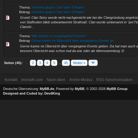
Thema:
Sanktion gegen Clan Vaen S'Argten
Beitrag:
Sanktion gegen Clan Vaen S'Argten
Grund: Clan Story wurde nicht nachgereicht wie bei der Clangründung angekün
von Staffseiten blieb unbeantwortet Strafmaß: Clan wurde umbenannt in "perTic
Clanski...
Thema:
Wiki-Artikel zu vergangenen Events?
Beitrag:
Gerne kanns ne Übersicht über vergangene Events ge...
Gerne kanns ne Übersicht über vergangene Events geben. Da hat man auch a
bessere Übersicht was schon mal da war oder als Ideensammlung :D
Seiten (45):
1
2
3
4
5
...
45
Weiter »
Kontakt
Imoriath.com
Nach oben
Archiv-Modus
RSS-Synchronisation
Deutsche Übersetzung:
MyBB.de
, Powered by
MyBB
, © 2002-2026
MyBB Group
.
Designed and Coded by:
DevilKing