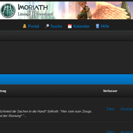
Portal
Suche
Kalender
Hilfe
trag
Verfasser
..
Telor
Aushä
Schmied die Sachen in die Hand* Sefiroth: "Hier sein euer Zeugs.
nd der Rüstung* "...
Telor
Aushä