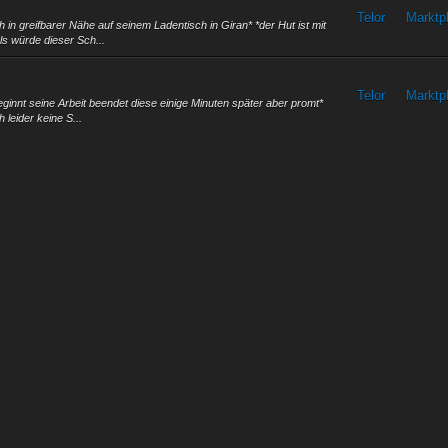
Telor
Marktp
 in greifbarer Nähe auf seinem Ladentisch in Giran* *der Hut ist mit
s würde dieser Sch...
Telor
Marktp
eginnt seine Arbeit beendet diese einige Minuten später aber promt*
 leider keine S...
Telor
Die Zw
 andere Namen zu merken *rofl*
.
Verbes
Telor
 auch nur gesagt, dass die "neuen" Standart Preise immer noch von
Vorsch
nicht die einzige ...
...
Verbes
Telor
es gerne noch einmal: Es gibt nicht zu wenig Buchstaben!!! Es gibt
Vorsch
 diese +16er Akti...
Telor
bisher
t.. das man bei allen spielern einfach Adena:10 macht.. Bsp.:
 sowas wie ne steuer...