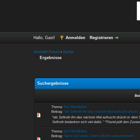
Hallo, Gast!
Anmelden
Registrieren
Imoriath Forum
›
Suche
Ergebnisse
Suchergebnisse
Bei
Thema:
Der Pfandleiher
Beitrag:
*als Sefiroth ihn das nächste Mal aufsucht drückt .
*als Sefiroth ihn das nächste Mal aufsucht drückt er dem 
Sefiroth bedanken sich viel dafür." *Thurid püft den Zusta
Thema:
Der Pfandleiher
Beitrag:
*lässt sich einen Zettel Sefiroth unterzeichnen* ...