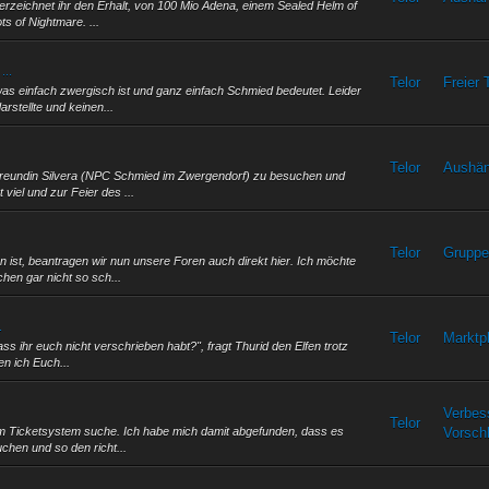
nterzeichnet ihr den Erhalt, von 100 Mio Adena, einem Sealed Helm of
s of Nightmare. ...
...
Telor
Freier 
 was einfach zwergisch ist und ganz einfach Schmied bedeutet. Leider
rstellte und keinen...
Telor
Aushä
Freundin Silvera (NPC Schmied im Zwergendorf) zu besuchen und
 viel und zur Feier des ...
Telor
Gruppe
 ist, beantragen wir nun unsere Foren auch direkt hier. Ich möchte
hen gar nicht so sch...
.
Telor
Marktp
ass ihr euch nicht verschrieben habt?", fragt Thurid den Elfen trotz
en ich Euch...
Verbes
Telor
as im Ticketsystem suche. Ich habe mich damit abgefunden, dass es
Vorsch
chen und so den richt...