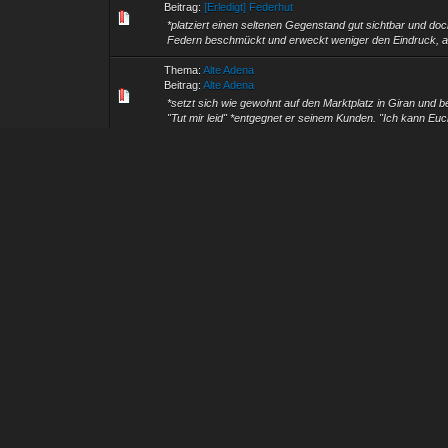
Beitrag:
[Erledigt] Federhut
*platziert einen seltenen Gegenstand gut sichtbar und doch
Federn beschmückt und erweckt weniger den Eindruck, al
Thema:
Alte Adena
Beitrag:
Alte Adena
*setzt sich wie gewohnt auf den Marktplatz in Giran und b
"Tut mir leid" *entgegnet er seinem Kunden. "Ich kann Euch
Thema:
Wie soll das Zwergendorf heißen?
Beitrag:
Ich find Mirantan auch besser, weil ich zu alt bin...
Ich find Mirantan auch besser, weil ich zu alt bin mir alle
Thema:
Buchstaben und Enchants
Beitrag:
@ Cillian: Ja das ist mir durchaus bewusst... Ich ..
@ Cillian: Ja das ist mir durchaus bewusst... Ich habe ja
diesen Aktionen von damals beinflusst worden sind... Da es 
Thema:
Buchstaben und Enchants
Beitrag:
Ich hab es glaube ich schon einmal gesagt, aber ic
Ich hab es glaube ich schon einmal gesagt, aber ich sage 
nur zuviele "sinnlose" Enchantete Waffen / Rüstungen oder
Thema:
Imogramm 02
Beitrag:
[quote][i]Original von Alak[/i] was man aber vllt ...
Zitat:Original von Alak was man aber vllt machen könnte is
spielerX hat 100mio danach halt nur noch 10mio.. oder vllt
Thema:
Wahlzettel liegen aus