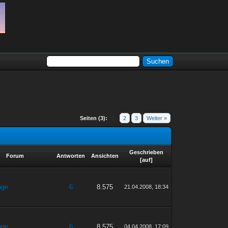
Seiten (3):
1
2
3
Weiter »
Geschrieben
Forum
Antworten
Ansichten
[
auf
]
nge
6
8.575
21.04.2008, 18:34
nge
6
8.575
04.04.2008, 17:09