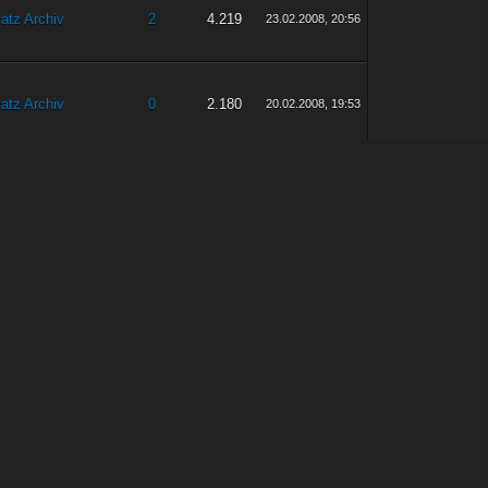
latz Archiv
2
4.219
23.02.2008, 20:56
latz Archiv
0
2.180
20.02.2008, 19:53
ergenmine
18
18.583
15.02.2008, 21:01
serungen /
100
92.575
07.02.2008, 21:48
läge / Wünsche
serungen /
100
92.575
07.02.2008, 19:41
läge / Wünsche
ige Ausgaben
150
124.049
02.02.2008, 09:42