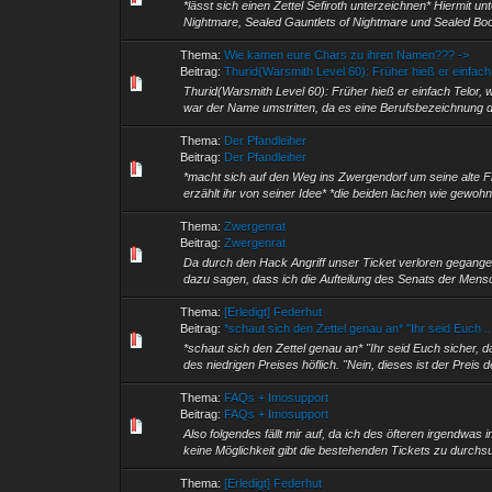
*lässt sich einen Zettel Sefiroth unterzeichnen* Hiermit u
Nightmare, Sealed Gauntlets of Nightmare und Sealed Boot
Thema:
Wie kamen eure Chars zu ihren Namen??? ->
Beitrag:
Thurid(Warsmith Level 60): Früher hieß er einfach 
Thurid(Warsmith Level 60): Früher hieß er einfach Telor,
war der Name umstritten, da es eine Berufsbezeichnung da
Thema:
Der Pfandleiher
Beitrag:
Der Pfandleiher
*macht sich auf den Weg ins Zwergendorf um seine alte 
erzählt ihr von seiner Idee* *die beiden lachen wie gewohnt
Thema:
Zwergenrat
Beitrag:
Zwergenrat
Da durch den Hack Angriff unser Ticket verloren gegangen
dazu sagen, dass ich die Aufteilung des Senats der Mensc
Thema:
[Erledigt] Federhut
Beitrag:
*schaut sich den Zettel genau an* "Ihr seid Euch ..
*schaut sich den Zettel genau an* "Ihr seid Euch sicher, d
des niedrigen Preises höflich. "Nein, dieses ist der Preis d
Thema:
FAQs + Imosupport
Beitrag:
FAQs + Imosupport
Also folgendes fällt mir auf, da ich des öfteren irgendw
keine Möglichkeit gibt die bestehenden Tickets zu durchsu
Thema:
[Erledigt] Federhut