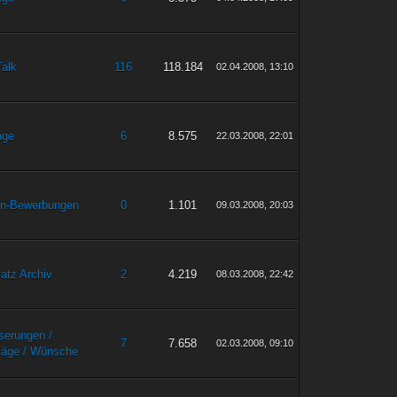
Talk
116
118.184
02.04.2008, 13:10
nge
6
8.575
22.03.2008, 22:01
n-Bewerbungen
0
1.101
09.03.2008, 20:03
latz Archiv
2
4.219
08.03.2008, 22:42
serungen /
7
7.658
02.03.2008, 09:10
läge / Wünsche