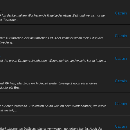
..
Catrain
. :) Ich denke mal am Wochenende findet jeder etwas Zeit, und wenns nur ne
er Taverme...
Catrain
immer zur falschen Zeit am falschen Ort. Aber immmer wenn mein Elfi in der
tweder g...
.
Catrain
nd of the green Dragon reinschauen. Wenn noch jemand welche kennt kann er
Catrain
 auf RP hab, allerdings mich derzeit weder Lineage 2 noch ein anderes
ieder ein Bro...
.
Catrain
k für euer Interesse. Zur letzten Stund war ich beim Wertschätzer, um euere
 wie folg...
Catrain
rktplatzes, so befästigt, das er von weitem gut erkennbar ist. Auch der