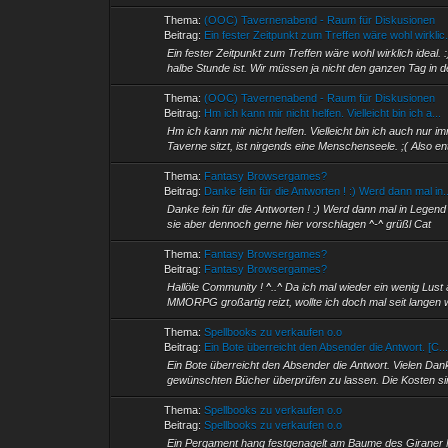
Thema:
(OOC) Tavernenabend - Raum für Diskusionen
Beitrag:
Ein fester Zeitpunkt zum Treffen wäre wohl wirklic.
Ein fester Zeitpunkt zum Treffen wäre wohl wirklich ideal
halbe Stunde ist. Wir müssen ja nicht den ganzen Tag in d
Thema:
(OOC) Tavernenabend - Raum für Diskusionen
Beitrag:
Hm ich kann mir nicht helfen. Vielleicht bin ich a...
Hm ich kann mir nicht helfen. Vielleicht bin ich auch nur 
Taverne sitzt, ist nirgends eine Menschenseele. ;( Also en
Thema:
Fantasy Browsergames?
Beitrag:
Danke fein für die Antworten ! :) Werd dann mal in..
Danke fein für die Antworten ! :) Werd dann mal in Lege
sie aber dennoch gerne hier vorschlagen ^-^ grüßl Cat
Thema:
Fantasy Browsergames?
Beitrag:
Fantasy Browsergames?
Hallöle Community ! ^..^ Da ich mal wieder ein wenig Lust
MMORPG großartig reizt, wollte ich doch mal seit langen w
Thema:
Spellbooks zu verkaufen o.o
Beitrag:
Ein Bote überreicht den Absender die Antwort. [C..
Ein Bote überreicht den Absender die Antwort. Vielen Dan
gewünschten Bücher überprüfen zu lassen. Die Kosten sind
Thema:
Spellbooks zu verkaufen o.o
Beitrag:
Spellbooks zu verkaufen o.o
Ein Pergament hang festgenagelt am Baume des Giraner Ma