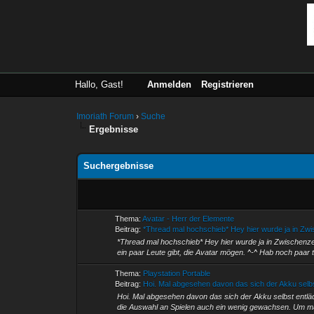
Hallo, Gast!
Anmelden
Registrieren
Imoriath Forum
›
Suche
Ergebnisse
Suchergebnisse
Thema:
Avatar - Herr der Elemente
Beitrag:
*Thread mal hochschieb* Hey hier wurde ja in Zwis
*Thread mal hochschieb* Hey hier wurde ja in Zwischenzei
ein paar Leute gibt, die Avatar mögen. ^-^ Hab noch paar to
Thema:
Playstation Portable
Beitrag:
Hoi. Mal abgesehen davon das sich der Akku selbs
Hoi. Mal abgesehen davon das sich der Akku selbst entlädt
die Auswahl an Spielen auch ein wenig gewachsen. Um mal