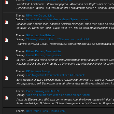
Wandelnde Leichname...Verwesungsgrad...Abtrennen des Kopfes hier die sich
Skelettkrieger...lautlos...auf was muss der Fernkämpfer achten? - schnell überfl
Thema:
RPler wie Du und ich...
Beitrag:
Ist doch eine schöne Idee, anderen Spielern zu zei...
Ist doch eine schöne Idee, anderen Spielern zu zeigen, dass man offen für Roll
es gäbe "zu wenig RP" oder "zuviel Insel-RP", hilft es doch zu überwinden. Pep
Thema:
Götter und ihre Priester
Beitrag:
"Samiris, Istyarien Corax." *Bannschwert und Schil...
"Samiris, Istyarien Corax." *Bannschwert und Schild eine auf die Untotenjagd au
Thema:
Flöten, Kerzen, Zwergenbier
Beitrag:
Flöten, Kerzen, Zwergenbier
In Dion, Giran und Heine hängt an den Marktplätzen unter anderem dieses Ges
Kaufleute! Der Bund der Freunde zu Dion sucht zuverlässige Händler für allerh
Thema:
RP Kennzeichnung
Beitrag:
Eine Möglichkeit wäre vielleicht den All-Channel f...
Eine Möglichkeit wäre vielleicht den All-Channel für Imoriath-RP und Partycha
Konzept zu nutzen? Dann kommt es für niemanden zu Missverständnissen. Im 
Thema:
Gardentraining am 26.1.09
Beitrag:
Auch die Elfe mit dem Wolf sich gerne an den Abend...
Auch die Elfe mit dem Wolf sich gerne an den Abend erinnert - hatte sich doch
ihren zweibeinigen Brüdern und Schwestern gehabt und mit ihnen den Bogen zu 
Thema:
Der Graue Fuchs (Floran Event)