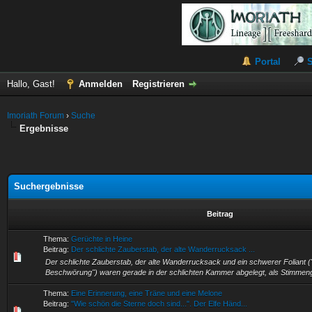
Portal
Hallo, Gast!
Anmelden
Registrieren
Imoriath Forum
›
Suche
Ergebnisse
Suchergebnisse
Beitrag
Thema:
Gerüchte in Heine
Beitrag:
Der schlichte Zauberstab, der alte Wanderrucksack ...
Der schlichte Zauberstab, der alte Wanderrucksack und ein schwerer Foliant 
Beschwörung") waren gerade in der schlichten Kammer abgelegt, als Stimmeng
Thema:
Eine Erinnerung, eine Träne und eine Melone
Beitrag:
"Wie schön die Sterne doch sind...". Der Elfe Händ...