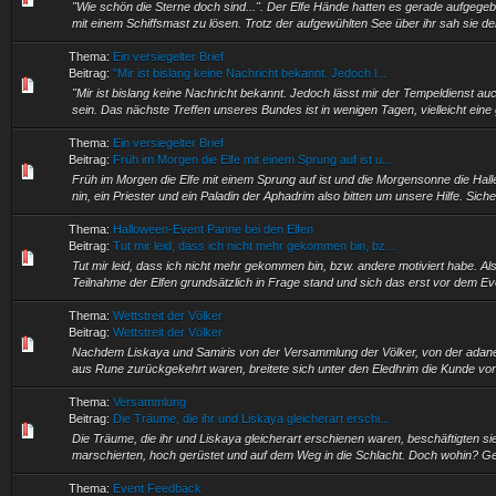
"Wie schön die Sterne doch sind...". Der Elfe Hände hatten es gerade aufgege
mit einem Schiffsmast zu lösen. Trotz der aufgewühlten See über ihr sah sie d
Thema:
Ein versiegelter Brief
Beitrag:
"Mir ist bislang keine Nachricht bekannt. Jedoch l...
"Mir ist bislang keine Nachricht bekannt. Jedoch lässt mir der Tempeldienst au
sein. Das nächste Treffen unseres Bundes ist in wenigen Tagen, vielleicht eine
Thema:
Ein versiegelter Brief
Beitrag:
Früh im Morgen die Elfe mit einem Sprung auf ist u...
Früh im Morgen die Elfe mit einem Sprung auf ist und die Morgensonne die Halle
nin, ein Priester und ein Paladin der Aphadrim also bitten um unsere Hilfe. Siche
Thema:
Halloween-Event Panne bei den Elfen
Beitrag:
Tut mir leid, dass ich nicht mehr gekommen bin, bz...
Tut mir leid, dass ich nicht mehr gekommen bin, bzw. andere motiviert habe. Al
Teilnahme der Elfen grundsätzlich in Frage stand und sich das erst vor dem Eve
Thema:
Wettstreit der Völker
Beitrag:
Wettstreit der Völker
Nachdem Liskaya und Samiris von der Versammlung der Völker, von der adane
aus Rune zurückgekehrt waren, breitete sich unter den Eledhrim die Kunde vo
Thema:
Versammlung
Beitrag:
Die Träume, die ihr und Liskaya gleicherart erschi...
Die Träume, die ihr und Liskaya gleicherart erschienen waren, beschäftigten s
marschierten, hoch gerüstet und auf dem Weg in die Schlacht. Doch wohin? Geg
Thema:
Event Feedback