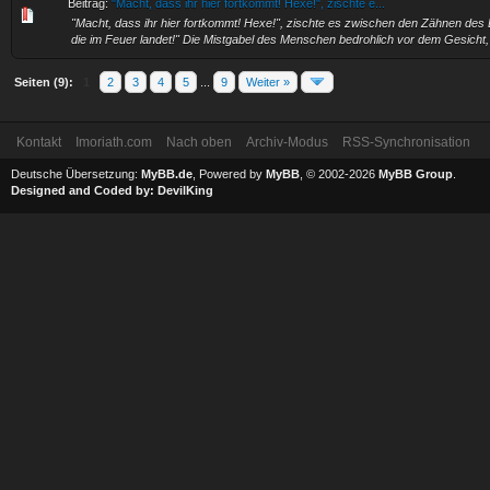
Beitrag:
"Macht, dass ihr hier fortkommt! Hexe!", zischte e...
"Macht, dass ihr hier fortkommt! Hexe!", zischte es zwischen den Zähnen des B
die im Feuer landet!" Die Mistgabel des Menschen bedrohlich vor dem Gesicht,
Seiten (9):
1
2
3
4
5
...
9
Weiter »
Kontakt
Imoriath.com
Nach oben
Archiv-Modus
RSS-Synchronisation
Deutsche Übersetzung:
MyBB.de
, Powered by
MyBB
, © 2002-2026
MyBB Group
.
Designed and Coded by:
DevilKing