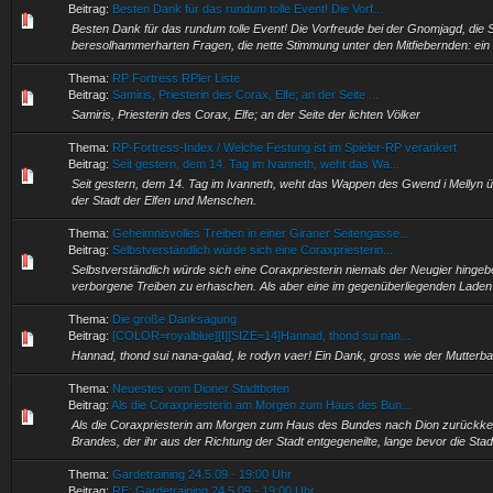
Beitrag:
Besten Dank für das rundum tolle Event! Die Vorf...
Besten Dank für das rundum tolle Event! Die Vorfreude bei der Gnomjagd, die
beresolhammerharten Fragen, die nette Stimmung unter den Mitfiebernden: ein 
Thema:
RP Fortress RPler Liste
Beitrag:
Samiris, Priesterin des Corax, Elfe; an der Seite ...
Samiris, Priesterin des Corax, Elfe; an der Seite der lichten Völker
Thema:
RP-Fortress-Index / Welche Festung ist im Spieler-RP verankert
Beitrag:
Seit gestern, dem 14. Tag im Ivanneth, weht das Wa...
Seit gestern, dem 14. Tag im Ivanneth, weht das Wappen des Gwend i Mellyn 
der Stadt der Elfen und Menschen.
Thema:
Geheimnisvolles Treiben in einer Giraner Seitengasse...
Beitrag:
Selbstverständlich würde sich eine Coraxpriesterin...
Selbstverständlich würde sich eine Coraxpriesterin niemals der Neugier hingeb
verborgene Treiben zu erhaschen. Als aber eine im gegenüberliegenden Laden
Thema:
Die große Danksagung
Beitrag:
[COLOR=royalblue][I][SIZE=14]Hannad, thond sui nan...
Hannad, thond sui nana-galad, le rodyn vaer! Ein Dank, gross wie der Mutterba
Thema:
Neuestes vom Dioner Stadtboten
Beitrag:
Als die Coraxpriesterin am Morgen zum Haus des Bun...
Als die Coraxpriesterin am Morgen zum Haus des Bundes nach Dion zurückkeh
Brandes, der ihr aus der Richtung der Stadt entgegeneilte, lange bevor die Stad
Thema:
Gardetraining 24.5.09 - 19:00 Uhr
Beitrag:
RE: Gardetraining 24.5.09 - 19:00 Uhr