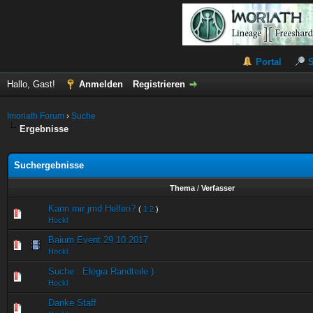
Portal
Hallo, Gast!
Anmelden
Registrieren
Imoriath Forum
›
Suche
Ergebnisse
Suchergebnisse
Thema
/
Verfasser
Kann mir jmd Helfen?
(
1
2
)
Hockl
Baium Event 29.10.2017
Hockl
Suche : Elegia Randteile )
Hockl
Danke Staff