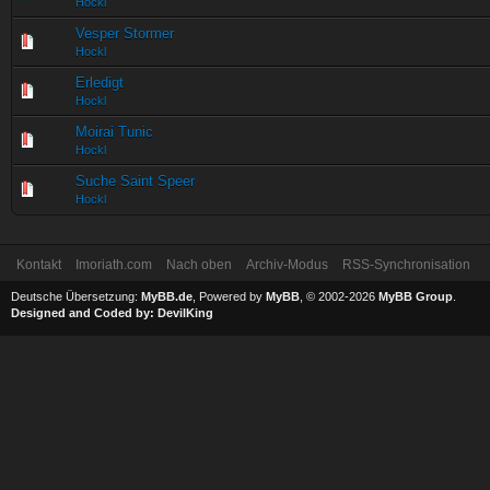
Hockl
Vesper Stormer
Hockl
Erledigt
Hockl
Moirai Tunic
Hockl
Suche Saint Speer
Hockl
Kontakt
Imoriath.com
Nach oben
Archiv-Modus
RSS-Synchronisation
Deutsche Übersetzung:
MyBB.de
, Powered by
MyBB
, © 2002-2026
MyBB Group
.
Designed and Coded by:
DevilKing