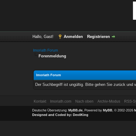
Hallo, Gast!
Anmelden
Registrieren
Imoriath Forum
Forenmeldung
Imoriath Forum
Der Suchbegriff ist ungültig. Bitte gehen Sie zurück und 
Kontakt
Imoriath.com
Nach oben
Archiv-Modus
RSS-Sy
Deutsche Übersetzung:
MyBB.de
, Powered by
MyBB
, © 2002-2026
Designed and Coded by:
DevilKing