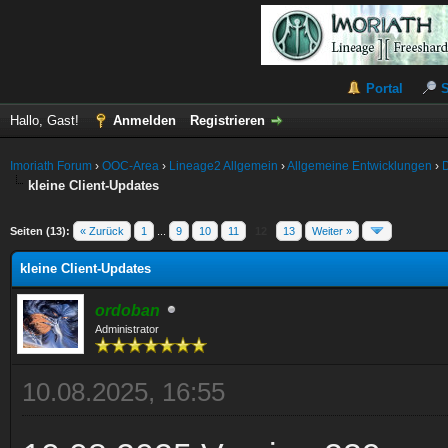
Portal
Hallo, Gast!
Anmelden
Registrieren
Imoriath Forum
›
OOC-Area
›
Lineage2 Allgemein
›
Allgemeine Entwicklungen
›
kleine Client-Updates
Seiten (13):
« Zurück
1
...
9
10
11
12
13
Weiter »
kleine Client-Updates
ordoban
Administrator
10.08.2025, 16:55