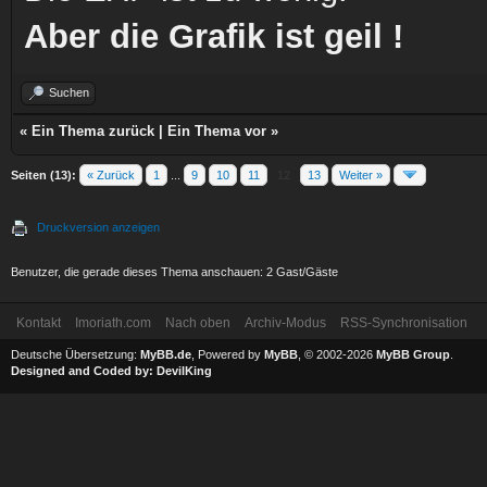
Aber die Grafik ist geil !
Suchen
«
Ein Thema zurück
|
Ein Thema vor
»
Seiten (13):
« Zurück
1
...
9
10
11
12
13
Weiter »
Druckversion anzeigen
Benutzer, die gerade dieses Thema anschauen: 2 Gast/Gäste
Kontakt
Imoriath.com
Nach oben
Archiv-Modus
RSS-Synchronisation
Deutsche Übersetzung:
MyBB.de
, Powered by
MyBB
, © 2002-2026
MyBB Group
.
Designed and Coded by:
DevilKing