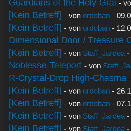
Guardians of the Holy Grai
- v
[Kein Betreff]
- von
ordoban
- 09.0
[Kein Betreff]
- von
ordoban
- 12.0
Dimensional Door / Treasure 
[Kein Betreff]
- von
Staff_Jardea
-
Noblesse-Teleport
- von
Staff_Ja
R-Crystal-Drop High-Chasma
[Kein Betreff]
- von
ordoban
- 26.1
[Kein Betreff]
- von
ordoban
- 07.1
[Kein Betreff]
- von
Staff_Jardea
-
[Kein Betreff]
- von
Staff_Jardea
-