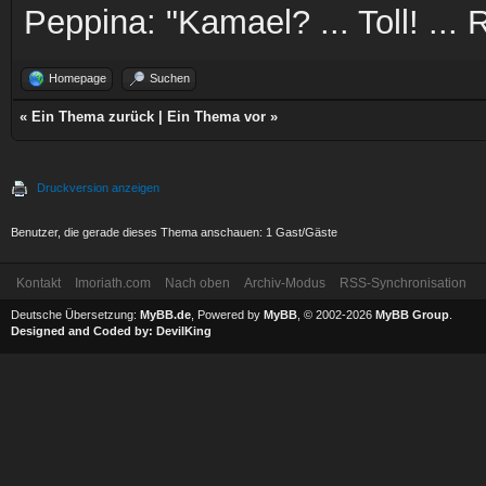
Peppina: "Kamael? ... Toll! ...
Homepage
Suchen
«
Ein Thema zurück
|
Ein Thema vor
»
Druckversion anzeigen
Benutzer, die gerade dieses Thema anschauen: 1 Gast/Gäste
Kontakt
Imoriath.com
Nach oben
Archiv-Modus
RSS-Synchronisation
Deutsche Übersetzung:
MyBB.de
, Powered by
MyBB
, © 2002-2026
MyBB Group
.
Designed and Coded by:
DevilKing