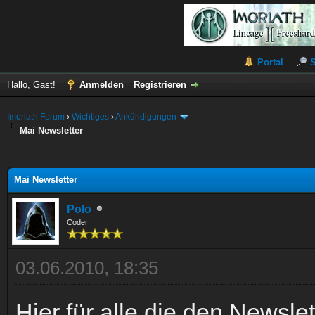
Portal
Hallo, Gast!
Anmelden
Registrieren
Imoriath Forum
›
Wichtiges
›
Ankündigungen
Mai Newsletter
 im Durchschnitt
Mai Newsletter
Polo
Coder
03.06.2010, 18:35
Hier für alle die den Newsle