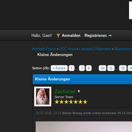
Hallo, Gast!
Anmelden
Registrieren
Imoriath Forum
›
OOC-Area
›
Lineage2 Allgemein
›
Allgemeine
Kleine Änderungen
ertung(en) - 5 im Durchschnitt
Seiten (25):
« Zurück
1
...
7
8
9
10
11
...
25
W
Kleine Änderungen
Zacharas
Server Team
23.10.2016, 13:14
(Dieser Beitrag wurde zuletzt bearbeitet: 05.12.20