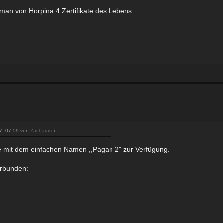
man von Horpina 4 Zertifikate des Lebens .
17, 07:59 von
Zacharas
.)
e mit dem einfachen Namen ,,Pagan 2" zur Verfügung.
erbunden: