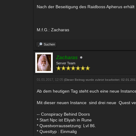
Nach der Beseitigung des Raidboss Apherus erhält 
M.f.G.: Zacharas
Suchen
Zacharas
Server Team
01.01.2017, 12:05
(Dieser Beitrag wurde zuletzt bearbeitet: 02.01.20
Ab dem heutigen Tag steht euch eine neue Instanc
Mit dieser neuen Instance sind drei neue Quest v
-- Conspiracy Behind Doors
* Start Npc ist Eliyah in Rune
* Questvorraussetzung: Lvl 86.
* Questtyp : Einmalig