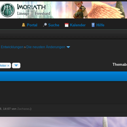
Portal
Suche
Kalender
Hilfe
 Entwicklungen
›
Die neusten Änderungen
Themab
eiter »
16, 14:07 von
Zacharas
.)