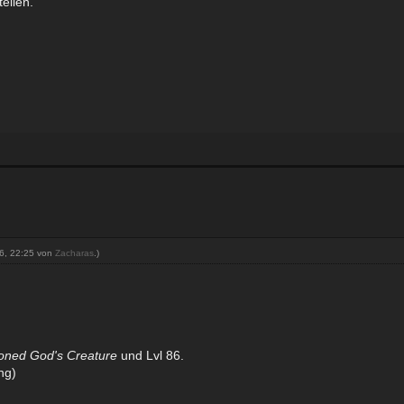
tellen.
16, 22:25 von
Zacharas
.)
ned God's Creature
und Lvl 86.
ng)