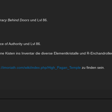
racy Behind Doors
und Lvl 86.
e of Authority und Lvl 86.
ne Kisten ins Inventar die diverse Elementkristalle und R-Enchandrolle
s://imoriath.com/wiki/index.php/High_Pagan_Temple
zu finden sein.