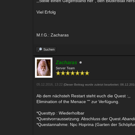
,,Stelle einen Gegenstand her", den Blutkristall hers
Viel Erfolg
M.f.G.: Zacharas
Suchen
Zacharas
Server Team
05.12.2016, 13:22
(Dieser Beitrag wurde zuletzt bearbeitet: 06.12.20
Ab dem nächsteh Restart steht euch die Quest :,,
Elimination of the Menace "" zur Verfügung.
*Questtyp : Wiederholbar
*Questvorraussetzung: Abschluss der Quest
Abando
*Questannahme: Npc Hoprina (Garten der Schöpfu