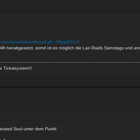
th.com/forum/showthread.ph...9#pid83119
 94h herabgesetzt, somit ist es möglich die Lair-Raids Samstags und a
as Ticketsystem!!!
arated Soul unter dem Punkt: