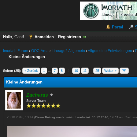
Portal
Hallo, Gast!
Anmelden
Registrieren
Imoriath Forum
›
OOC-Area
›
Lineage2 Allgemein
›
Allgemeine Entwicklungen
›
Kleine Änderungen
Seiten (25):
« Zurück
1
...
7
8
9
10
11
...
25
Weiter »
Kleine Änderungen
Zacharas
Server Team
23.10.2016, 13:14
(Dieser Beitrag wurde zuletzt bearbeitet: 05.12.2016, 14:07 von
Zachara