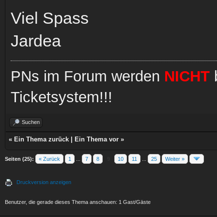
Viel Spass
Jardea
PNs im Forum werden
NICHT
b
Ticketsystem!!!
Suchen
«
Ein Thema zurück
|
Ein Thema vor
»
Seiten (25):
« Zurück
1
...
7
8
9
10
11
...
25
Weiter »
Druckversion anzeigen
Benutzer, die gerade dieses Thema anschauen: 1 Gast/Gäste