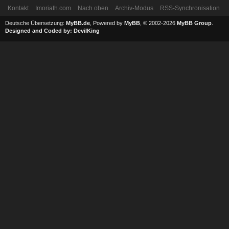
Kontakt
Imoriath.com
Nach oben
Archiv-Modus
RSS-Synchronisation
Deutsche Übersetzung:
MyBB.de
, Powered by
MyBB
, © 2002-2026
MyBB Group
.
Designed and Coded by:
DevilKing