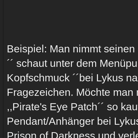
Beispiel: Man nimmt seinen
´´ schaut unter dem Menüpun
Kopfschmuck ´´bei Lykus nac
Fragezeichen. Möchte man 
,,Pirate's Eye Patch´´ so k
Pendant/Anhänger bei Lyku
Prison of Darkness und verl