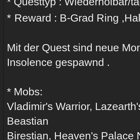
* Questtyp : Wiederholbar/t
*
Reward : B-Grad Ring ,Hals
Mit der Quest sind neue Mo
Insolence gespawnd .
* Mobs:
Vladimir's Warrior, Lazearth
Beastian
Birestian, Heaven's Palace 