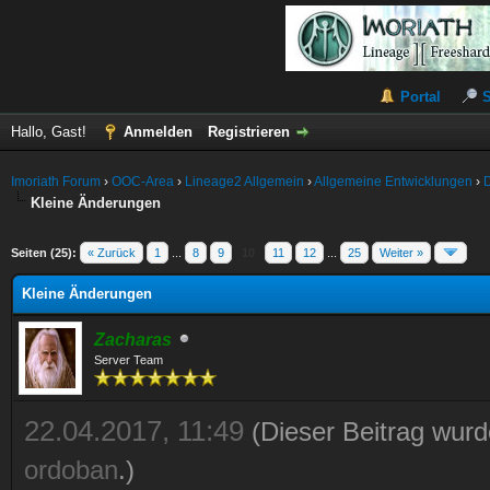
Portal
Hallo, Gast!
Anmelden
Registrieren
Imoriath Forum
›
OOC-Area
›
Lineage2 Allgemein
›
Allgemeine Entwicklungen
›
Kleine Änderungen
Seiten (25):
« Zurück
1
...
8
9
10
11
12
...
25
Weiter »
Kleine Änderungen
Zacharas
Server Team
22.04.2017, 11:49
(Dieser Beitrag wurd
ordoban
.)