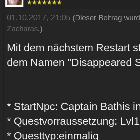
01.10.2017, 21:05
(Dieser Beitrag wurd
Zacharas
.)
Mit dem nächstem Restart st
dem Namen "Disappeared S
* StartNpc: Captain Bathis i
* Questvorraussetzung: Lvl18
* Questtyp:einmalig