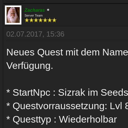
Zacharas
Server Team
02.07.2017, 15:36
Neues Quest mit dem Namen 
Verfügung.
* StartNpc : Sizrak im Seeds 
* Questvorraussetzung: Lvl 
* Questtyp : Wiederholbar