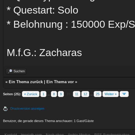
* Questart: Solo
* Belohnung : 150000 Exp/
M.f.G.: Zacharas
Suchen
«
Ein Thema zurück
|
Ein Thema vor
»
Seiten (25):
« Zurück
1
...
8
9
10
11
12
...
25
Weiter »
Druckversion anzeigen
Benutzer, die gerade dieses Thema anschauen: 1 Gast/Gäste
Kontakt
Imoriath.com
Nach oben
Archiv-Modus
RSS-Synchronisation