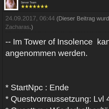
Server Team
24.09.2017, 06:44
(Dieser Beitrag wurd
Zacharas
.)
-- Im Tower of Insolence kan
angenommen werden.
* StartNpc : Ende
* Questvorraussetzung: Lvl 