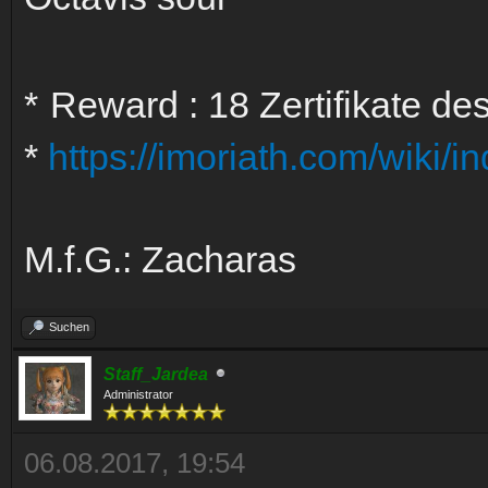
*
Reward : 18 Zertifikate d
*
https://imoriath.com/wiki/i
M.f.G.: Zacharas
Suchen
Staff_Jardea
Administrator
06.08.2017, 19:54