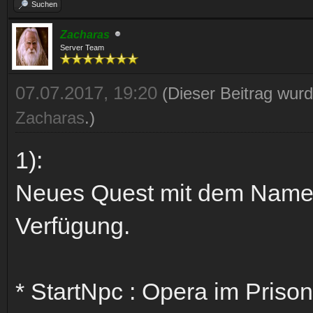
Suchen
Zacharas
Server Team
07.07.2017, 19:20
(Dieser Beitrag wurd
Zacharas
.)
1):
Neues Quest mit dem Name
Verfügung.
* StartNpc : Opera im Priso