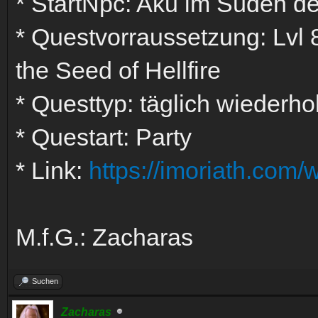
* StartNpc: Aku im Süden de
* Questvorraussetzung: Lvl 
the Seed of Hellfire
* Questtyp: täglich wiederho
* Questart: Party
* Link:
https://imoriath.com/
M.f.G.: Zacharas
Suchen
Zacharas