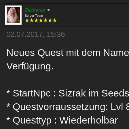
Zacharas
Server Team
02.07.2017, 15:36
Neues Quest mit dem Namen 
Verfügung.
* StartNpc : Sizrak im Seeds 
* Questvorraussetzung: Lvl 
* Questtyp : Wiederholbar