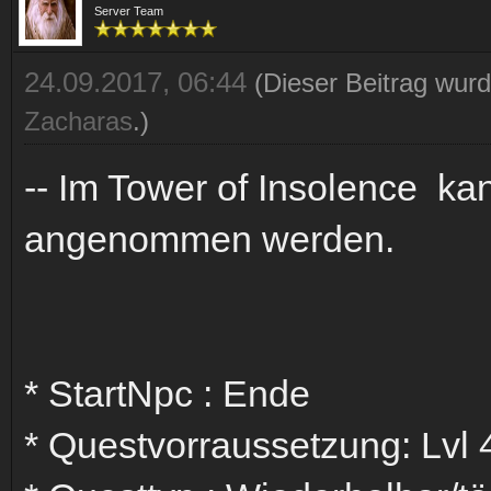
Server Team
24.09.2017, 06:44
(Dieser Beitrag wurd
Zacharas
.)
-- Im Tower of Insolence kan
angenommen werden.
* StartNpc : Ende
* Questvorraussetzung: Lvl 