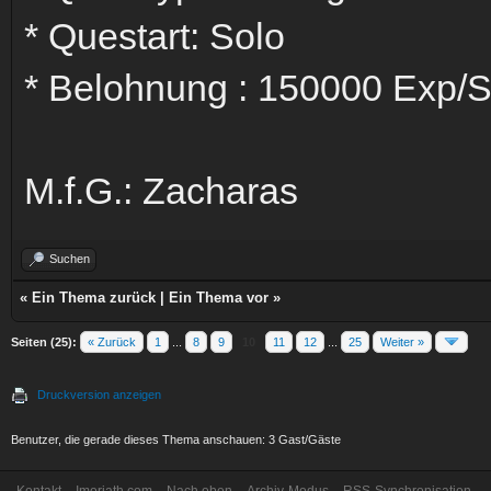
* Questart: Solo
* Belohnung : 150000 Exp/
M.f.G.: Zacharas
Suchen
«
Ein Thema zurück
|
Ein Thema vor
»
Seiten (25):
« Zurück
1
...
8
9
10
11
12
...
25
Weiter »
Druckversion anzeigen
Benutzer, die gerade dieses Thema anschauen: 3 Gast/Gäste
Kontakt
Imoriath.com
Nach oben
Archiv-Modus
RSS-Synchronisation