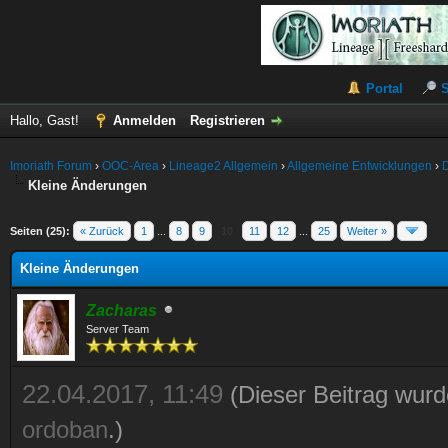
Portal
Hallo, Gast!
Anmelden
Registrieren
Imoriath Forum
›
OOC-Area
›
Lineage2 Allgemein
›
Allgemeine Entwicklungen
›
Kleine Änderungen
Seiten (25):
« Zurück
1
...
8
9
10
11
12
...
25
Weiter »
Kleine Änderungen
Zacharas
Server Team
22.04.2017, 11:49
(Dieser Beitrag wurd
ordoban
.)