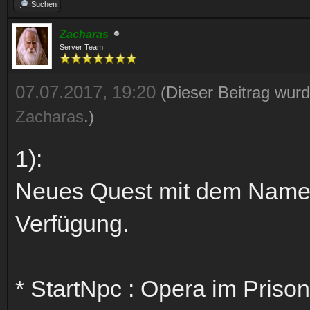
Suchen
Zacharas
Server Team
07.07.2017, 19:20
(Dieser Beitrag wurd
Zacharas
.)
1):
Neues Quest mit dem Name
Verfügung.
* StartNpc : Opera im Priso