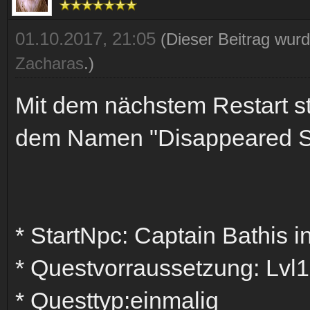
01.10.2017, 21:05
(Dieser Beitrag wurd
Zacharas
.)
Mit dem nächstem Restart st
dem Namen "Disappeared S
* StartNpc: Captain Bathis i
* Questvorraussetzung: Lvl18
* Questtyp:einmalig