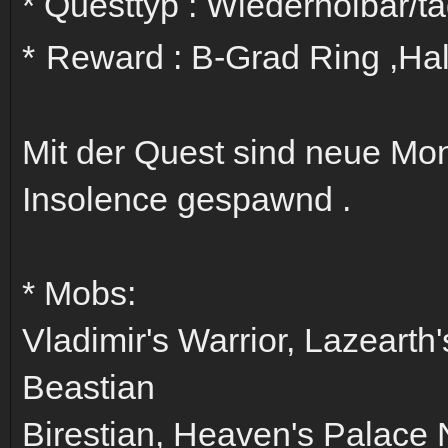
* Questtyp : Wiederholbar/t
*
Reward : B-Grad Ring ,Hals
Mit der Quest sind neue Mo
Insolence gespawnd .
* Mobs:
Vladimir's Warrior, Lazearth
Beastian
Birestian, Heaven's Palace 