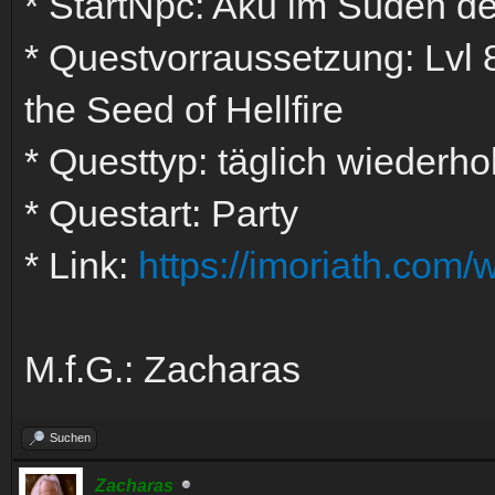
* StartNpc: Aku im Süden de
* Questvorraussetzung: Lvl 
the Seed of Hellfire
* Questtyp: täglich wiederho
* Questart: Party
* Link:
https://imoriath.com/
M.f.G.: Zacharas
Suchen
Zacharas