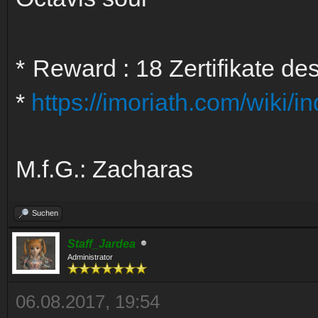
*
Reward : 18 Zertifikate d
*
https://imoriath.com/wiki/i
M.f.G.: Zacharas
Suchen
Staff_Jardea
Administrator
06.08.2017, 19:54