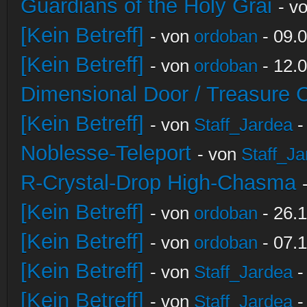
Guardians of the Holy Grai
- v
[Kein Betreff]
- von
ordoban
- 09.0
[Kein Betreff]
- von
ordoban
- 12.0
Dimensional Door / Treasure 
[Kein Betreff]
- von
Staff_Jardea
-
Noblesse-Teleport
- von
Staff_Ja
R-Crystal-Drop High-Chasma
[Kein Betreff]
- von
ordoban
- 26.1
[Kein Betreff]
- von
ordoban
- 07.1
[Kein Betreff]
- von
Staff_Jardea
-
[Kein Betreff]
- von
Staff_Jardea
-