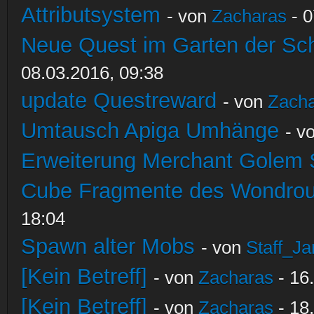
Attributsystem
- von
Zacharas
- 0
Neue Quest im Garten der Sc
08.03.2016, 09:38
update Questreward
- von
Zach
Umtausch Apiga Umhänge
- v
Erweiterung Merchant Golem
Cube Fragmente des Wondrou
18:04
Spawn alter Mobs
- von
Staff_Ja
[Kein Betreff]
- von
Zacharas
- 16
[Kein Betreff]
- von
Zacharas
- 18