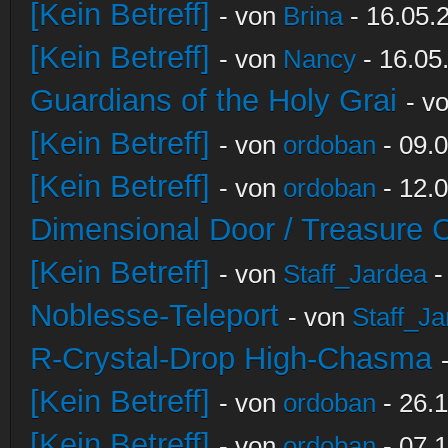
[Kein Betreff]
- von
Brina
- 16.05.
[Kein Betreff]
- von
Nancy
- 16.05
Guardians of the Holy Grai
- v
[Kein Betreff]
- von
ordoban
- 09.0
[Kein Betreff]
- von
ordoban
- 12.0
Dimensional Door / Treasure 
[Kein Betreff]
- von
Staff_Jardea
-
Noblesse-Teleport
- von
Staff_Ja
R-Crystal-Drop High-Chasma
[Kein Betreff]
- von
ordoban
- 26.1
[Kein Betreff]
- von
ordoban
- 07.1