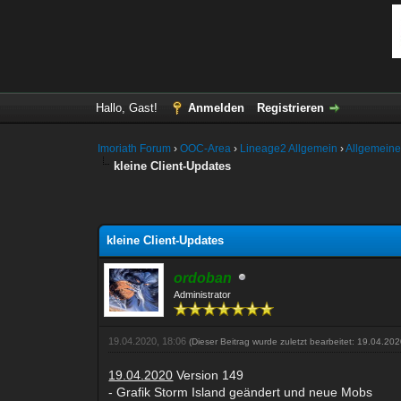
Hallo, Gast!
Anmelden
Registrieren
Imoriath Forum
›
OOC-Area
›
Lineage2 Allgemein
›
Allgemeine
kleine Client-Updates
ertung(en) - 5 im Durchschnitt
kleine Client-Updates
ordoban
Administrator
19.04.2020, 18:06
(Dieser Beitrag wurde zuletzt bearbeitet: 19.04.20
19.04.2020
Version 149
- Grafik Storm Island geändert und neue Mobs