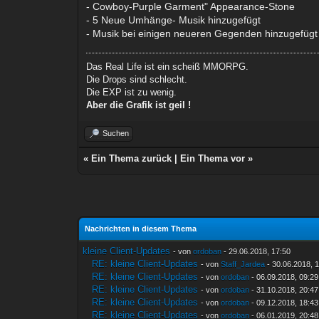
- Cowboy-Purple Garment" Appearance-Stone
- 5 Neue Umhänge- Musik hinzugefügt
- Musik bei einigen neueren Gegenden hinzugefügt
Das Real Life ist ein scheiß MMORPG.
Die Drops sind schlecht.
Die EXP ist zu wenig.
Aber die Grafik ist geil !
Suchen
«
Ein Thema zurück
|
Ein Thema vor
»
Nachrichten in diesem Thema
kleine Client-Updates
- von
ordoban
- 29.06.2018, 17:50
RE: kleine Client-Updates
- von
Staff_Jardea
- 30.06.2018, 
RE: kleine Client-Updates
- von
ordoban
- 06.09.2018, 09:29
RE: kleine Client-Updates
- von
ordoban
- 31.10.2018, 20:47
RE: kleine Client-Updates
- von
ordoban
- 09.12.2018, 18:43
RE: kleine Client-Updates
- von
ordoban
- 06.01.2019, 20:48