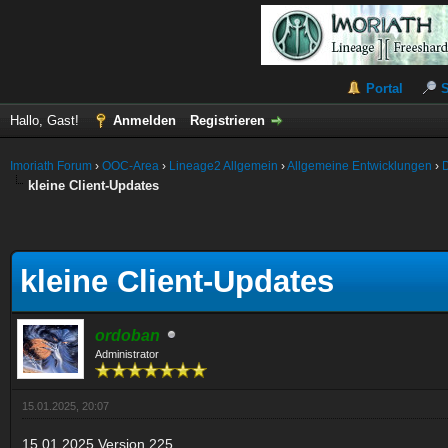
Portal
Hallo, Gast!
Anmelden
Registrieren
Imoriath Forum
›
OOC-Area
›
Lineage2 Allgemein
›
Allgemeine Entwicklungen
›
kleine Client-Updates
kleine Client-Updates
ordoban
Administrator
15.01.2025, 20:07
15.01.2025
Version 225