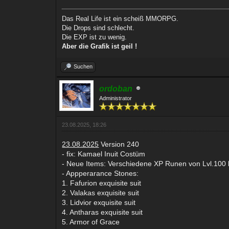
Das Real Life ist ein scheiß MMORPG.
Die Drops sind schlecht.
Die EXP ist zu wenig.
Aber die Grafik ist geil !
Suchen
ordoban
Administrator
23.08.2025, 18:26
23.08.2025
Version 240
- fix: Kamael Inuit Costüm
- Neue Items: Verschiedene XP Runen von Lvl.100 b
- Appperarance Stones:
1. Fafurion exquisite suit
2. Valakas exquisite suit
3. Lidvior exquisite suit
4. Antharas exquisite suit
5. Armor of Grace