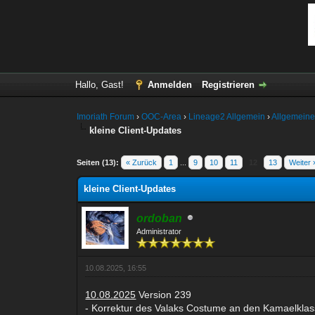
Hallo, Gast!
Anmelden
Registrieren
Imoriath Forum
›
OOC-Area
›
Lineage2 Allgemein
›
Allgemeine
kleine Client-Updates
ertung(en) - 5 im Durchschnitt
Seiten (13):
« Zurück
1
...
9
10
11
12
13
Weiter 
kleine Client-Updates
ordoban
Administrator
10.08.2025, 16:55
10.08.2025
Version 239
- Korrektur des Valaks Costume an den Kamaelklas