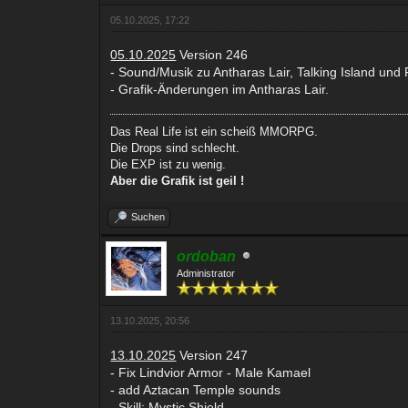
05.10.2025, 17:22
05.10.2025
Version 246
- Sound/Musik zu Antharas Lair, Talking Island und
- Grafik-Änderungen im Antharas Lair.
Das Real Life ist ein scheiß MMORPG.
Die Drops sind schlecht.
Die EXP ist zu wenig.
Aber die Grafik ist geil !
Suchen
ordoban
Administrator
13.10.2025, 20:56
13.10.2025
Version 247
- Fix Lindvior Armor - Male Kamael
- add Aztacan Temple sounds
- Skill: Mystic Shield