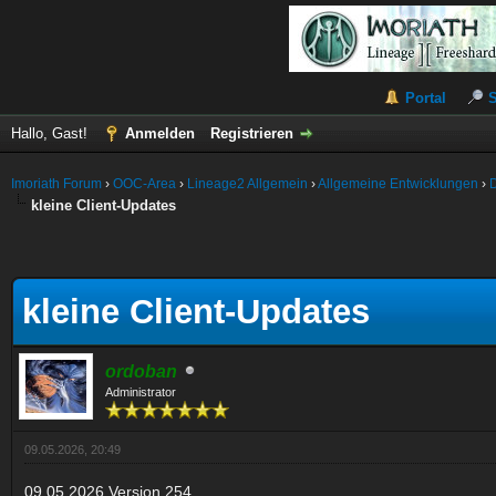
Portal
Hallo, Gast!
Anmelden
Registrieren
Imoriath Forum
›
OOC-Area
›
Lineage2 Allgemein
›
Allgemeine Entwicklungen
›
kleine Client-Updates
kleine Client-Updates
ordoban
Administrator
09.05.2026, 20:49
09.05.2026
Version 254