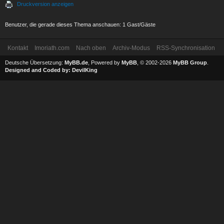
Druckversion anzeigen
Benutzer, die gerade dieses Thema anschauen: 1 Gast/Gäste
Kontakt
Imoriath.com
Nach oben
Archiv-Modus
RSS-Synchronisation
Deutsche Übersetzung:
MyBB.de
, Powered by
MyBB
, © 2002-2026
MyBB Group
.
Designed and Coded by:
DevilKing