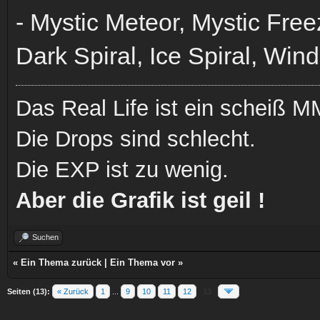
- Mystic Meteor, Mystic Free
Dark Spiral, Ice Spiral, Win
Das Real Life ist ein scheiß
Die Drops sind schlecht.
Die EXP ist zu wenig.
Aber die Grafik ist geil !
Suchen
«
Ein Thema zurück
|
Ein Thema vor
»
Seiten (13):
« Zurück
1
...
9
10
11
12
13