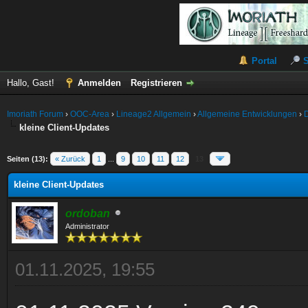
Portal
Hallo, Gast!
Anmelden
Registrieren
Imoriath Forum
›
OOC-Area
›
Lineage2 Allgemein
›
Allgemeine Entwicklungen
›
kleine Client-Updates
Seiten (13):
« Zurück
1
...
9
10
11
12
13
kleine Client-Updates
ordoban
Administrator
01.11.2025, 19:55