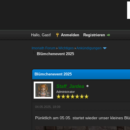
Hallo, Gast!
Anmelden
Registrieren
Imoriath Forum
›
Wichtiges
›
Ankündigungen
Blümchenevent 2025
0 Bewertung(en) - 0 im Durchschnitt
1
2
3
4
5
Blümchenevent 2025
Staff_Jardea
Administrator
04.05.2025, 18:09
Pünktlich am 05.05. startet wieder unser kleines 