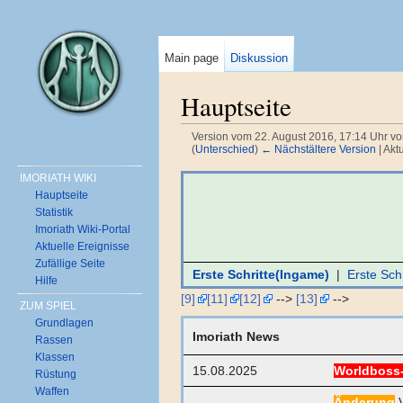
Main page
Diskussion
Hauptseite
Version vom 22. August 2016, 17:14 Uhr v
(
Unterschied
)
← Nächstältere Version
| Akt
Wechseln zu:
Navigation
,
Suche
IMORIATH WIKI
Hauptseite
Statistik
Imoriath Wiki-Portal
Aktuelle Ereignisse
Zufällige Seite
Erste Schritte(Ingame)
|
Erste Schr
Hilfe
[9]
[11]
[12]
-->
[13]
-->
ZUM SPIEL
Grundlagen
Imoriath News
Rassen
Klassen
15.08.2025
Worldboss
Rüstung
Waffen
Änderung
V