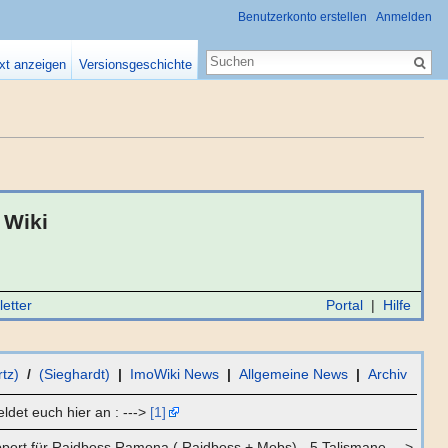
Benutzerkonto erstellen
Anmelden
xt anzeigen
Versionsgeschichte
Wiki
etter
Portal
|
Hilfe
tz)
/
(Sieghardt)
|
ImoWiki News
|
Allgemeine News
|
Archiv
det euch hier an : --->
[1]
pport für Raidboss Ramona ( Raidboss + Mobs) - 5 Talismane --->