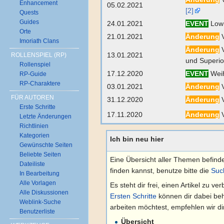
Enhancement
05.02.2021
[2]
Quests
Guides
24.01.2021
EVENT
Low 
Orte
21.01.2021
Änderung
V
Imoriath Clans
Änderung
V
13.01.2021
ROLLENSPIEL (RP)
und Superio
Rollenspiel
17.12.2020
EVENT
Weih
RP-Guide
RP-Charaktere
03.01.2021
Änderung
V
FÜR AUTOREN
31.12.2020
Änderung
V
Erste Schritte
17.11.2020
Änderung
V
Letzte Änderungen
Richtlinien
Kategorien
Ich bin neu hier
Gewünschte Seiten
Beliebte Seiten
Eine Übersicht aller Themen befinde
Dateiliste
finden kannst, benutze bitte die
Suc
In Bearbeitung
Alle Vorlagen
Es steht dir frei, einen Artikel zu 
Alle Diskussionen
Ersten Schritte
können dir dabei behi
Weblink-Suche
arbeiten möchtest, empfehlen wir di
Benutzerliste
Übersicht