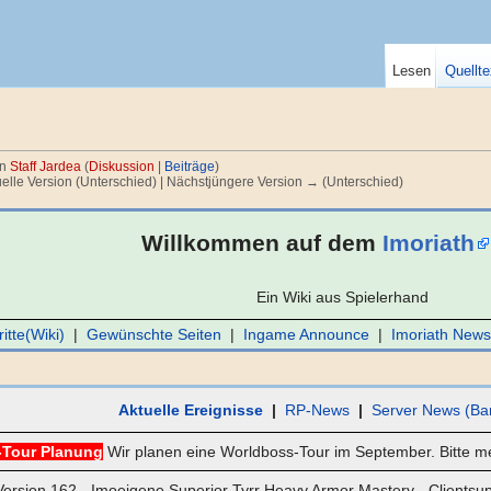
Lesen
Quellte
on
Staff Jardea
(
Diskussion
|
Beiträge
)
uelle Version (Unterschied) | Nächstjüngere Version → (Unterschied)
Willkommen auf dem
Imoriath
Ein Wiki aus Spielerhand
itte(Wiki)
|
Gewünschte Seiten
|
Ingame Announce
|
Imoriath Newsl
Aktuelle Ereignisse
|
RP-News
|
Server News (Bar
-Tour Planung
Wir planen eine Worldboss-Tour im September. Bitte mel
ersion 162 - Imoeigene Superior Tyrr Heavy Armor Mastery - Clientsu