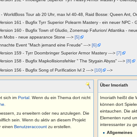
- WorldBoss Tour ab 20 Uhr, max lvl 40-48, Raid Bosse: Queen Ant, O
ersion 161 - Bugfix Tyrr Superior Polearm Mastery - ein neuer NPC - Gö
ersion 160 - Bugfix Town of Gludio, Zonemap Fafurion/ Atlantika - neue
n Mobs - neue appearance Stone --->
[5]
nachte Event "Mach jemand eine Freude" --->
[6]
ersion 159 - Tyrr Doombringer Superior Armor Mastery --->
[7]
ersion 158 - Bugfix Mapkollisionsfehler " The Stygain Abyss" --->
[8]
ersion 156 - Bugfix Song of Purification lvl 2 --->
[10]
-->
Über Imoriath
t sich im
Portal
. Wenn du ein Thema dort nicht
Imoriath heißt die
he
.
können dort Spiele
eintauchen. Die ak
verbessern, zu erweitern oder neu anzulegen. Die
Elementen rund um 
lflich sein. Wenn du aktiv an diesem Projekt
interessanter zu ge
r einen
Benutzeraccount
zu erstellen.
Allgemeines