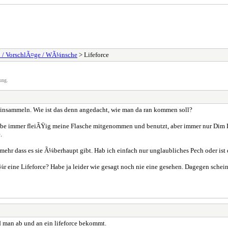
n / VorschlÃ¤ge / WÃ¼nsche
> Lifeforce
ung.
insammeln. Wie ist das denn angedacht, wie man da ran kommen soll?
, habe immer fleiÃŸig meine Flasche mitgenommen und benutzt, aber immer nur Dim
.
 mehr dass es sie Ã¼berhaupt gibt. Hab ich einfach nur unglaubliches Pech oder ist
s fÃ¼r eine Lifeforce? Habe ja leider wie gesagt noch nie eine gesehen. Dagegen sc
d man ab und an ein lifeforce bekommt.