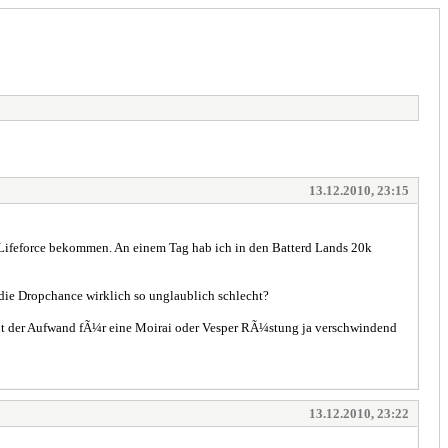
13.12.2010, 23:15
 Lifeforce bekommen. An einem Tag hab ich in den Batterd Lands 20k
 die Dropchance wirklich so unglaublich schlecht?
heint der Aufwand fÃ¼r eine Moirai oder Vesper RÃ¼stung ja verschwindend
13.12.2010, 23:22