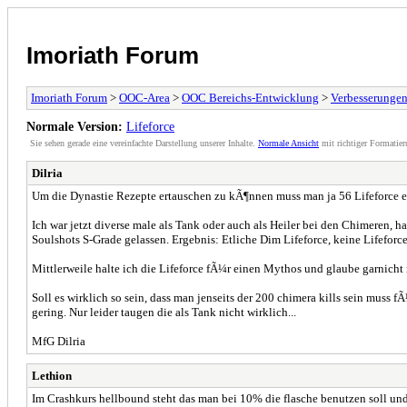
Imoriath Forum
Imoriath Forum
>
OOC-Area
>
OOC Bereichs-Entwicklung
>
Verbesserunge
Normale Version:
Lifeforce
Sie sehen gerade eine vereinfachte Darstellung unserer Inhalte.
Normale Ansicht
mit richtiger Formatier
Dilria
Um die Dynastie Rezepte ertauschen zu kÃ¶nnen muss man ja 56 Lifeforce e
Ich war jetzt diverse male als Tank oder auch als Heiler bei den Chimeren
Soulshots S-Grade gelassen. Ergebnis: Etliche Dim Lifeforce, keine Lifeforce
Mittlerweile halte ich die Lifeforce fÃ¼r einen Mythos und glaube garnicht
Soll es wirklich so sein, dass man jenseits der 200 chimera kills sein mus
gering. Nur leider taugen die als Tank nicht wirklich...
MfG Dilria
Lethion
Im Crashkurs hellbound steht das man bei 10% die flasche benutzen soll un