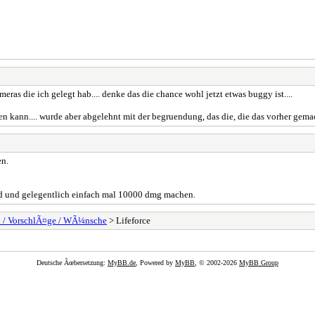
eras die ich gelegt hab.... denke das die chance wohl jetzt etwas buggy ist....
n kann.... wurde aber abgelehnt mit der begruendung, das die, die das vorher gemac
en.
 sind und gelegentlich einfach mal 10000 dmg machen.
n / VorschlÃ¤ge / WÃ¼nsche
> Lifeforce
Deutsche Ãœbersetzung:
MyBB.de
, Powered by
MyBB
, © 2002-2026
MyBB Group