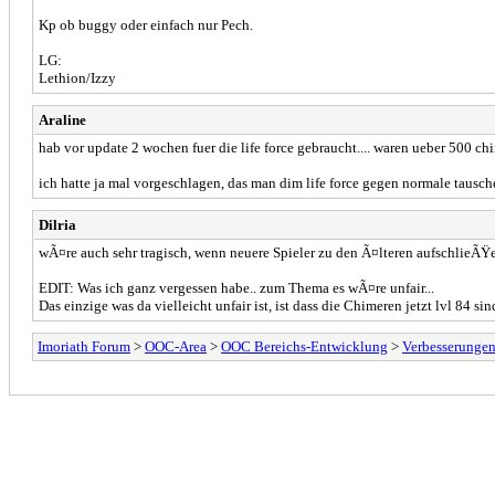
Kp ob buggy oder einfach nur Pech.
LG:
Lethion/Izzy
Araline
hab vor update 2 wochen fuer die life force gebraucht.... waren ueber 500 chim
ich hatte ja mal vorgeschlagen, das man dim life force gegen normale tausche
Dilria
wÃ¤re auch sehr tragisch, wenn neuere Spieler zu den Ã¤lteren aufschlieÃŸ
EDIT: Was ich ganz vergessen habe.. zum Thema es wÃ¤re unfair...
Das einzige was da vielleicht unfair ist, ist dass die Chimeren jetzt lvl 84
Imoriath Forum
>
OOC-Area
>
OOC Bereichs-Entwicklung
>
Verbesserunge