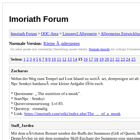
Imoriath Forum
Imoriath Forum
>
OOC-Area
>
Lineage2 Allgemein
>
Allgemeine Entwicklu
Normale Version:
Kleine Ã„nderungen
Sie sehen gerade eine vereinfachte Darstellung unserer Inhalte.
Normale Ansicht
mit richtiger Formatier
Seiten:
1
2
3
4
5
6
7
8
9
10
11
12
13
14
15
16
17
18
19
20
21
22
23
24
25
Zacharas
Wehm der Weg zum Tempel auf Lost Island zu weitÂ sei, demjenigen sei ab
Npc Semkyi hatdazuÂ eine kleine Aufgabe fÃ¼r euch.
* Questname: ,, The nutrition of a monk" .
* StartNpc : Semkyi
* Questvorraussetzung: Lvl 85.
* Questtyp : einmalig
* Link:
https://imoriath.com/wiki/index.php/The_..._of_a_monk
Staff_Jardea
Mit dem nÃ¤chsten Restart werden die Buffs der Summons (Gift of Queen, Ble
DemnÃ¤chst ist mit dem normalen Skill-Enchant der Summons eine maximal