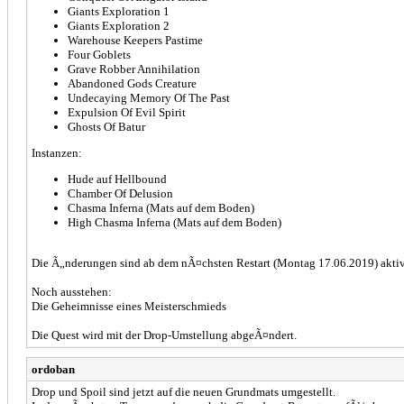
Giants Exploration 1
Giants Exploration 2
Warehouse Keepers Pastime
Four Goblets
Grave Robber Annihilation
Abandoned Gods Creature
Undecaying Memory Of The Past
Expulsion Of Evil Spirit
Ghosts Of Batur
Instanzen:
Hude auf Hellbound
Chamber Of Delusion
Chasma Inferna (Mats auf dem Boden)
High Chasma Inferna (Mats auf dem Boden)
Die Ã„nderungen sind ab dem nÃ¤chsten Restart (Montag 17.06.2019) aktiv
Noch ausstehen:
Die Geheimnisse eines Meisterschmieds
Die Quest wird mit der Drop-Umstellung abgeÃ¤ndert.
ordoban
Drop und Spoil sind jetzt auf die neuen Grundmats umgestellt.