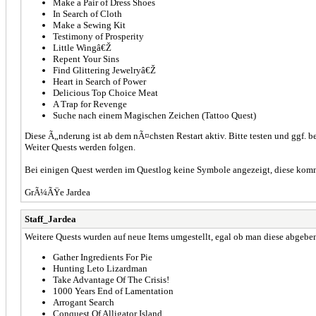
Make a Pair of Dress Shoes
In Search of Cloth
Make a Sewing Kit
Testimony of Prosperity
Little Wingâ€Ž
Repent Your Sins
Find Glittering Jewelryâ€Ž
Heart in Search of Power
Delicious Top Choice Meat
A Trap for Revenge
Suche nach einem Magischen Zeichen (Tattoo Quest)
Diese Ã„nderung ist ab dem nÃ¤chsten Restart aktiv. Bitte testen und ggf. be
Weiter Quests werden folgen.
Bei einigen Quest werden im Questlog keine Symbole angezeigt, diese kom
GrÃ¼ÃŸe Jardea
Staff_Jardea
Weitere Quests wurden auf neue Items umgestellt, egal ob man diese abgeb
Gather Ingredients For Pie
Hunting Leto Lizardman
Take Advantage Of The Crisis!
1000 Years End of Lamentation
Arrogant Search
Conquest Of Alligator Island