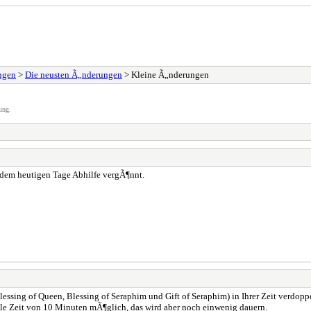
ngen
>
Die neusten Ã„nderungen
> Kleine Ã„nderungen
ung.
 dem heutigen Tage Abhilfe vergÃ¶nnt.
ssing of Queen, Blessing of Seraphim und Gift of Seraphim) in Ihrer Zeit verdoppe
e Zeit von 10 Minuten mÃ¶glich, das wird aber noch einwenig dauern.