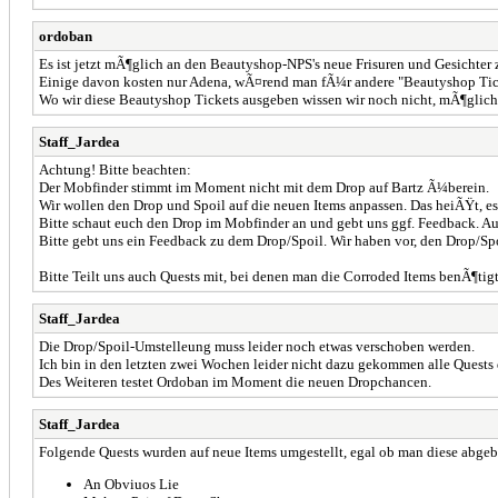
ordoban
Es ist jetzt mÃ¶glich an den Beautyshop-NPS's neue Frisuren und Gesichte
Einige davon kosten nur Adena, wÃ¤rend man fÃ¼r andere "Beautyshop Tick
Wo wir diese Beautyshop Tickets ausgeben wissen wir noch nicht, mÃ¶glich
Staff_Jardea
Achtung! Bitte beachten:
Der Mobfinder stimmt im Moment nicht mit dem Drop auf Bartz Ã¼berein.
Wir wollen den Drop und Spoil auf die neuen Items anpassen. Das heiÃŸt, 
Bitte schaut euch den Drop im Mobfinder an und gebt uns ggf. Feedback. Auf
Bitte gebt uns ein Feedback zu dem Drop/Spoil. Wir haben vor, den Drop/Sp
Bitte Teilt uns auch Quests mit, bei denen man die Corroded Items benÃ¶tigt
Staff_Jardea
Die Drop/Spoil-Umstelleung muss leider noch etwas verschoben werden.
Ich bin in den letzten zwei Wochen leider nicht dazu gekommen alle Quests
Des Weiteren testet Ordoban im Moment die neuen Dropchancen.
Staff_Jardea
Folgende Quests wurden auf neue Items umgestellt, egal ob man diese abg
An Obviuos Lie