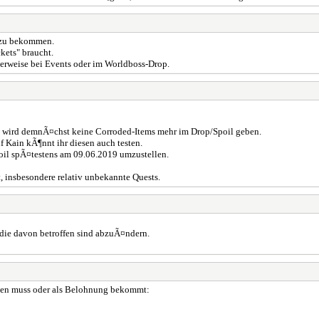
r zu bekommen.
ets" braucht.
erweise bei Events oder im Worldboss-Drop.
es wird demnÃ¤chst keine Corroded-Items mehr im Drop/Spoil geben.
 Kain kÃ¶nnt ihr diesen auch testen.
oil spÃ¤testens am 09.06.2019 umzustellen.
, insbesondere relativ unbekannte Quests.
 die davon betroffen sind abzuÃ¤ndern.
eben muss oder als Belohnung bekommt: