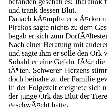
befanden geschah es: Jharanok 
und trank dessen Blut.
Danach kÃ¤mpfte er stÃ¤rker un
Pirakos sagte nichts zu dem Ge
begab er sich zum DorfÃ¤lteste
Nach einer Beratung mit ander
und sagte ihm er solle den Ork 
Sobald er eine Gefahr fÃ¼r die
tÃ¶ten. Schweren Herzens stim
doch beinahe zu der Familie gewo
In der Folgezeit ereignete sich 
der junge Ork das Blut der Tier
geschwÃ¤cht hatte.