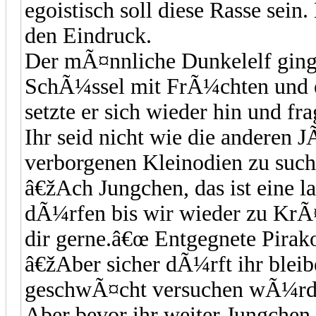
egoistisch soll diese Rasse sein
den Eindruck.
Der mÃ¤nnliche Dunkelelf ging 
SchÃ¼ssel mit FrÃ¼chten und e
setzte er sich wieder hin und fr
Ihr seid nicht wie die anderen
verborgenen Kleinodien zu suc
â€žAch Jungchen, das ist eine l
dÃ¼rfen bis wir wieder zu KrÃ
dir gerne.â€œ Entgegnete Pirak
â€žAber sicher dÃ¼rft ihr bleib
geschwÃ¤cht versuchen wÃ¼rdet
Aber bevor ihr weiter Jungchen 