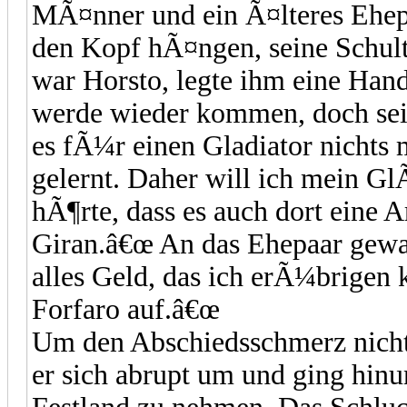
MÃ¤nner und ein Ã¤lteres Ehep
den Kopf hÃ¤ngen, seine Schult
war Horsto, legte ihm eine Hand
werde wieder kommen, doch seit
es fÃ¼r einen Gladiator nichts
gelernt. Daher will ich mein G
hÃ¶rte, dass es auch dort eine A
Giran.â€œ An das Ehepaar gewa
alles Geld, das ich erÃ¼brigen k
Forfaro auf.â€œ
Um den Abschiedsschmerz nich
er sich abrupt um und ging hin