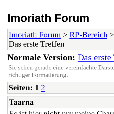
Imoriath Forum
Imoriath Forum
>
RP-Bereich
Das erste Treffen
Normale Version:
Das erste
Sie sehen gerade eine vereinfachte Darst
richtiger Formatierung.
Seiten:
1
2
Taarna
Es ist hier nicht nur meine Char