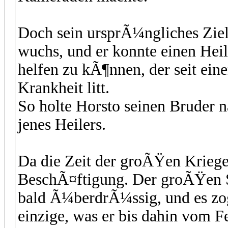
Doch sein ursprÃ¼ngliches Ziel 
wuchs, und er konnte einen Heil
helfen zu kÃ¶nnen, der seit ein
Krankheit litt.
So holte Horsto seinen Bruder n
jenes Heilers.
Da die Zeit der groÃŸen Kriege
BeschÃ¤ftigung. Der groÃŸen S
bald Ã¼berdrÃ¼ssig, und es zog
einzige, was er bis dahin vom F