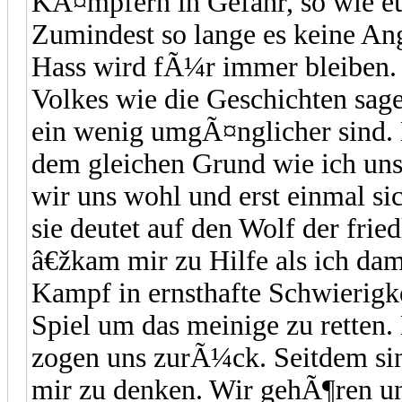
KÃ¤mpfern in Gefahr, so wie eu
Zumindest so lange es keine An
Hass wird fÃ¼r immer bleiben.
Volkes wie die Geschichten sag
ein wenig umgÃ¤nglicher sind. 
dem gleichen Grund wie ich uns
wir uns wohl und erst einmal si
sie deutet auf den Wolf der frie
â€žkam mir zu Hilfe als ich dam
Kampf in ernsthafte Schwierigke
Spiel um das meinige zu retten
zogen uns zurÃ¼ck. Seitdem si
mir zu denken. Wir gehÃ¶ren un