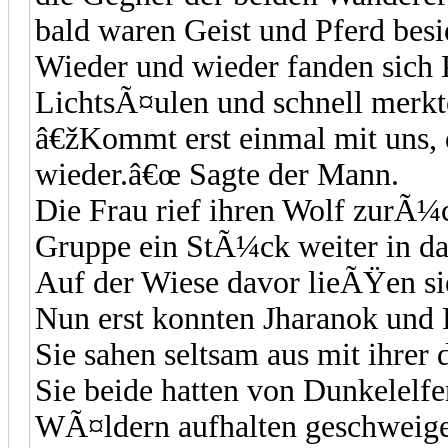
bald waren Geist und Pferd besi
Wieder und wieder fanden sich 
LichtsÃ¤ulen und schnell merkt
â€žKommt erst einmal mit uns,
wieder.â€œ Sagte der Mann.
Die Frau rief ihren Wolf zurÃ¼
Gruppe ein StÃ¼ck weiter in das
Auf der Wiese davor lieÃŸen sie
Nun erst konnten Jharanok und P
Sie sahen seltsam aus mit ihrer
Sie beide hatten von Dunkelelfe
WÃ¤ldern aufhalten geschweige