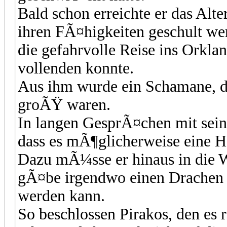
Bald schon erreichte er das Alt
ihren FÃ¤higkeiten geschult wer
die gefahrvolle Reise ins Orkla
vollenden konnte.
Aus ihm wurde ein Schamane, d
groÃŸ waren.
In langen GesprÃ¤chen mit sein
dass es mÃ¶glicherweise eine H
Dazu mÃ¼sse er hinaus in die W
gÃ¤be irgendwo einen Drachen 
werden kann.
So beschlossen Pirakos, den es 