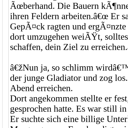
Ãœberhand. Die Bauern kÃ¶nnen
ihren Feldern arbeiten.â€œ Er s
GepÃ¤ck ragten und ergÃ¤nzte 
dort umzugehen weiÃŸt, solltes
schaffen, dein Ziel zu erreichen
â€žNun ja, so schlimm wirdâ€™
der junge Gladiator und zog los
Abend erreichen.
Dort angekommen stellte er fest
gesprochen hatte. Es war still i
Er suchte sich eine billige Unte