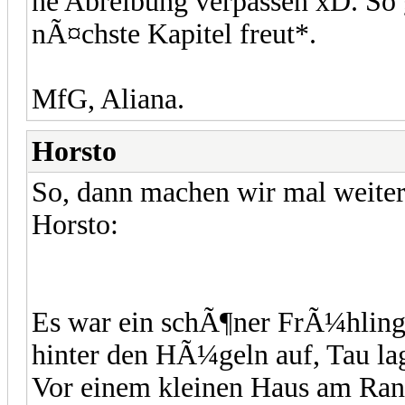
ne Abreibung verpassen xD. So
nÃ¤chste Kapitel freut*.
MfG, Aliana.
Horsto
So, dann machen wir mal weiter
Horsto:
Es war ein schÃ¶ner FrÃ¼hling
hinter den HÃ¼geln auf, Tau la
Vor einem kleinen Haus am Ran