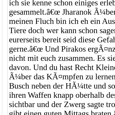
ich sie kenne schon einiges erl
gesammelt.â€œ Jharanok Ã¼berl
meinen Fluch bin ich eh ein Aus
Tiere doch wer kann schon sage
eurerseits bereit seid diese Gef
gerne.â€œ Und Pirakos ergÃ¤nz
nicht mit euch zusammen. Es si
davon. Und du hast Recht Klein
Ã¼ber das KÃ¤mpfen zu lernen.
Busch neben der HÃ¼tte und sof
ihren Waffen knapp oberhalb d
sichtbar und der Zwerg sagte tr
gibt einen guten Mittags braten.