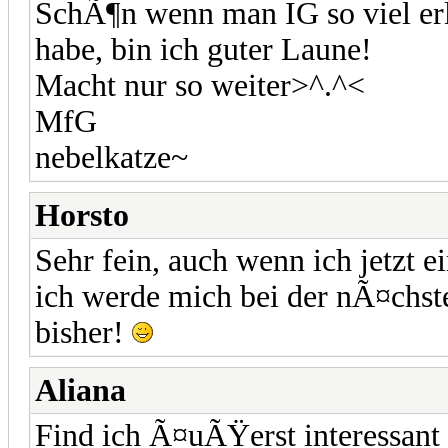
SchÃ¶n wenn man IG so viel erle
habe, bin ich guter Laune!
Macht nur so weiter>^.^<
MfG
nebelkatze~
Horsto
Sehr fein, auch wenn ich jetzt e
ich werde mich bei der nÃ¤chs
bisher!
Aliana
Find ich Ã¤uÃŸerst interessant 