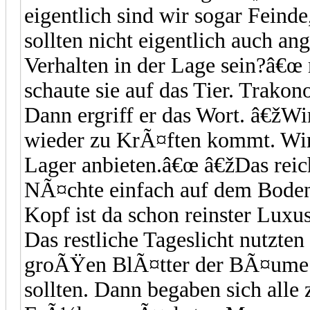
eigentlich sind wir sogar Feind
sollten nicht eigentlich auch an
Verhalten in der Lage sein?â€œ
schaute sie auf das Tier. Trako
Dann ergriff er das Wort. â€žWir
wieder zu KrÃ¤ften kommt. Wir
Lager anbieten.â€œ â€žDas reic
NÃ¤chte einfach auf dem Bode
Kopf ist da schon reinster Luxu
Das restliche Tageslicht nutzte
groÃŸen BlÃ¤tter der BÃ¤ume 
sollten. Dann begaben sich alle 