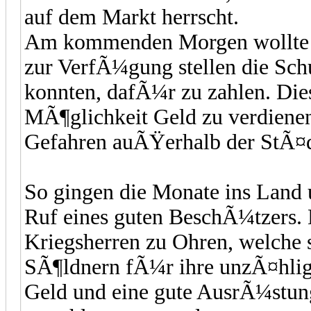
auf dem Markt herrscht.
Am kommenden Morgen wollte er
zur VerfÃ¼gung stellen die Schu
konnten, dafÃ¼r zu zahlen. Dies
MÃ¶glichkeit Geld zu verdienen
Gefahren auÃŸerhalb der StÃ¤d
So gingen die Monate ins Land 
Ruf eines guten BeschÃ¼tzers. 
Kriegsherren zu Ohren, welche 
SÃ¶ldnern fÃ¼r ihre unzÃ¤hlige
Geld und eine gute AusrÃ¼stung