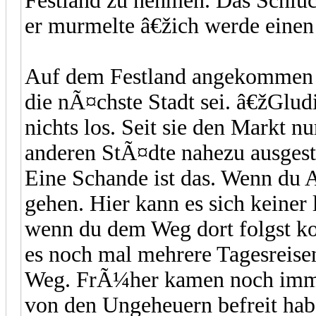
Festland zu nehmen. Das Schluc
er murmelte â€žich werde einen H
Auf dem Festland angekommen f
die nÃ¤chste Stadt sei. â€žGlud
nichts los. Seit sie den Markt nu
anderen StÃ¤dte nahezu ausges
Eine Schande ist das. Wenn du Ar
gehen. Hier kann es sich keiner 
wenn du dem Weg dort folgst ko
es noch mal mehrere Tagesreisen 
Weg. FrÃ¼her kamen noch imme
von den Ungeheuern befreit hab