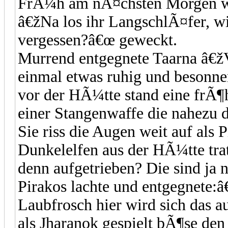
FrÃ¼h am nÃ¤chsten Morgen wu
â€žNa los ihr LangschlÃ¤fer, wi
vergessen?â€œ geweckt.
Murrend entgegnete Taarna â€ž
einmal etwas ruhig und besonne
vor der HÃ¼tte stand eine frÃ¶
einer Stangenwaffe die nahezu d
Sie riss die Augen weit auf als 
Dunkelelfen aus der HÃ¼tte trat
denn aufgetrieben? Die sind ja
Pirakos lachte und entgegnete:
Laubfrosch hier wird sich das 
als Jharanok gespielt bÃ¶se den