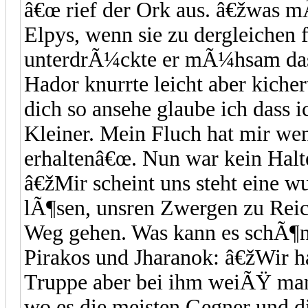
â€œ rief der Ork aus. â€žwas m
Elpys, wenn sie zu dergleichen 
unterdrÃ¼ckte er mÃ¼hsam das
Hador knurrte leicht aber kich
dich so ansehe glaube ich dass 
Kleiner. Mein Fluch hat mir wen
erhaltenâ€œ. Nun war kein Halte
â€žMir scheint uns steht eine 
lÃ¶sen, unsren Zwergen zu Reic
Weg gehen. Was kann es schÃ¶n
Pirakos und Jharanok: â€žWir h
Truppe aber bei ihm weiÃŸ man 
wo es die meisten Gegner und di