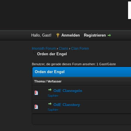
Hallo, Gast!
Anmelden
Registrieren
Imoriath Forum
›
Clans
›
Clan Foren
Orden der Engel
Benutzer, die gerade dieses Forum ansehen: 1 Gast/Gäste
Orden der Engel
Thema
/
Verfasser
OdE Clanregeln
0 Bewertung(en) - 0 von
1
Saphier
OdE Clanstory
0 Bewertung(en) - 0 von
1
Saphier