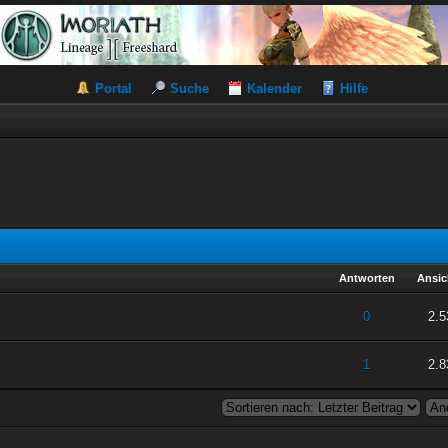
Portal
Suche
Kalender
Hilfe
Antworten
Ansic
 5 durchschnittlich
2
3
4
5
0
2.5
 5 durchschnittlich
2
3
4
5
1
2.8