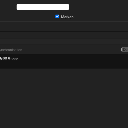
Merken
nchronisation
MyBB Group
.