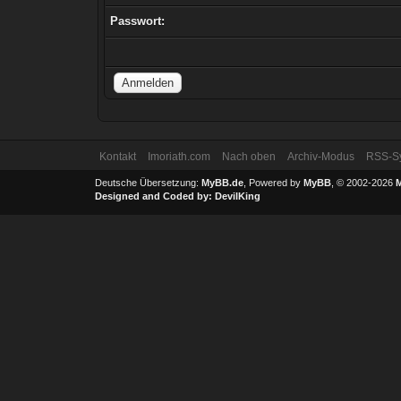
Passwort:
Kontakt
Imoriath.com
Nach oben
Archiv-Modus
RSS-Sy
Deutsche Übersetzung:
MyBB.de
, Powered by
MyBB
, © 2002-2026
Designed and Coded by:
DevilKing