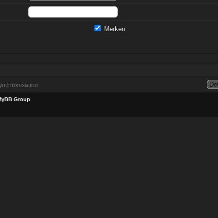
Merken
nchronisation
MyBB Group
.