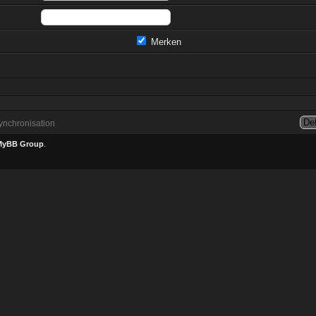
Merken
nchronisation
MyBB Group
.