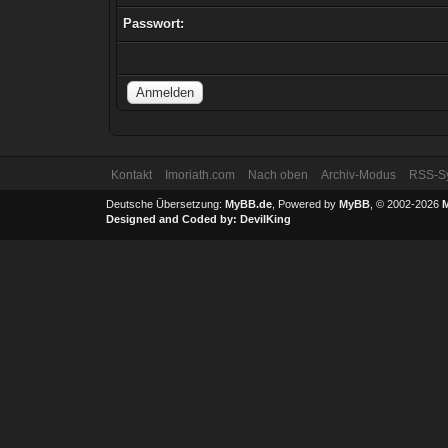
Passwort:
Kontakt
Imoriath.com
Nach oben
Archiv-Modus
RSS-Sy
Deutsche Übersetzung:
MyBB.de
, Powered by
MyBB
, © 2002-2026
Designed and Coded by:
DevilKing