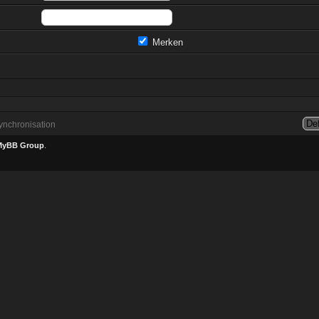
Merken
nchronisation
MyBB Group
.