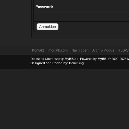
Passwort:
Kontakt
Imoriath.com
Nach oben
Archiv-Modus
RSS-Sy
Deutsche Übersetzung:
MyBB.de
, Powered by
MyBB
, © 2002-2026
Designed and Coded by:
DevilKing