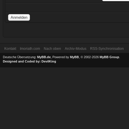
Kontakt
Imoriath.com
Nach oben
Archiv-Modus
RSS-Synchronisation
Deutsche Übersetzung:
MyBB.de
, Powered by
MyBB
, © 2002-2026
MyBB Group
.
Designed and Coded by:
DevilKing