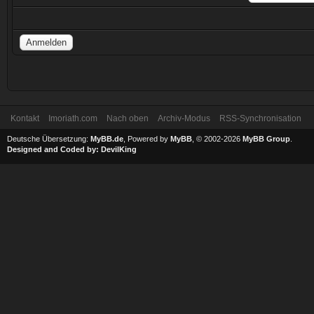
Kontakt
Imoriath.com
Nach oben
Archiv-Modus
RSS-Synchronisation
Deutsche Übersetzung:
MyBB.de
, Powered by
MyBB
, © 2002-2026
MyBB Group
.
Designed and Coded by:
DevilKing