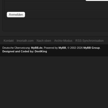
Kontakt
Imoriath.com
Nach oben
Archiv-Modus
RSS-Synchronisation
Deutsche Übersetzung:
MyBB.de
, Powered by
MyBB
, © 2002-2026
MyBB Group
.
Designed and Coded by:
DevilKing