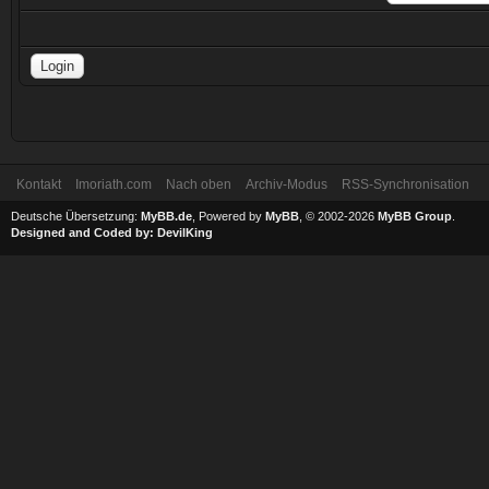
Kontakt
Imoriath.com
Nach oben
Archiv-Modus
RSS-Synchronisation
Deutsche Übersetzung:
MyBB.de
, Powered by
MyBB
, © 2002-2026
MyBB Group
.
Designed and Coded by:
DevilKing