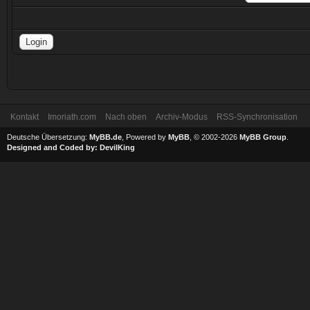
Kontakt
Imoriath.com
Nach oben
Archiv-Modus
RSS-Synchronisation
Deutsche Übersetzung:
MyBB.de
, Powered by
MyBB
, © 2002-2026
MyBB Group
.
Designed and Coded by:
DevilKing