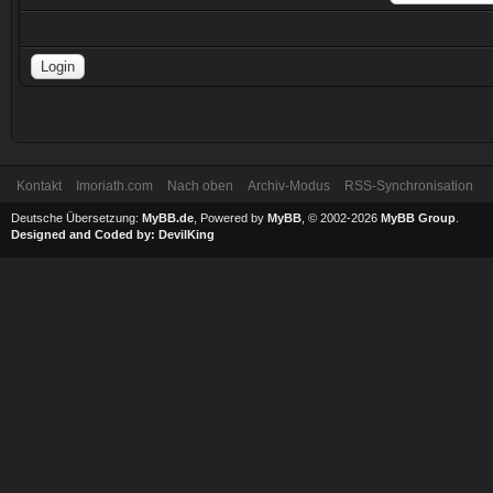
Kontakt
Imoriath.com
Nach oben
Archiv-Modus
RSS-Synchronisation
Deutsche Übersetzung:
MyBB.de
, Powered by
MyBB
, © 2002-2026
MyBB Group
.
Designed and Coded by:
DevilKing