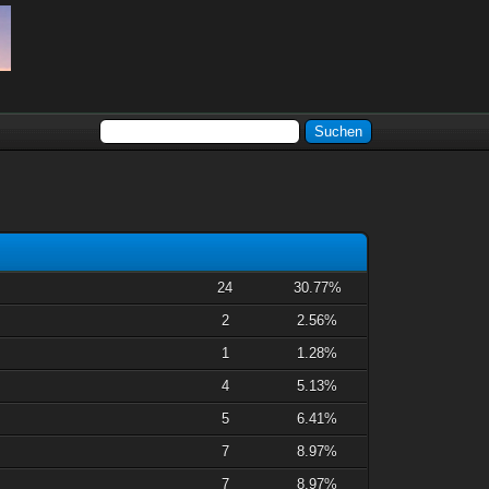
24
30.77%
2
2.56%
1
1.28%
4
5.13%
5
6.41%
7
8.97%
7
8.97%