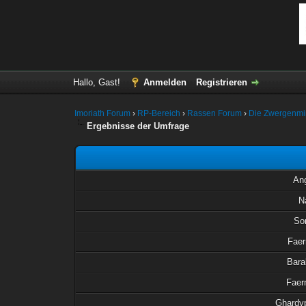
Hallo, Gast!
Anmelden
Registrieren
Imoriath Forum
›
RP-Bereich
›
Rassen Forum
›
Die Zwergenm
Ergebnisse der Umfrage
Ang
N
So
Faer
Bara
Faern
Ghardyp