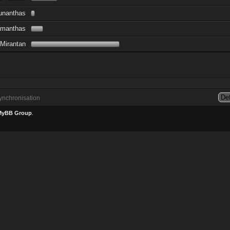
unanthas
amanthas
Mirantan
nchronisation
MyBB Group
.