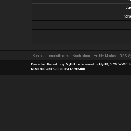
Ar
Ingr
Kontakt
Imoriath.com
Nach oben
Archiv-Modus
RSS-Sy
Deutsche Übersetzung:
MyBB.de
, Powered by
MyBB
, © 2002-2026
Designed and Coded by:
DevilKing