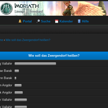
Portal
Suche
Kalender
Hilfe
ine
›
Wie soll das Zwergendorf heißen?
Wie soll das Zwergendorf heißen?
 Vallahir
ae Barak
nn Barak
n Angdor
k Angdor
 Vallahir
 Vallahir