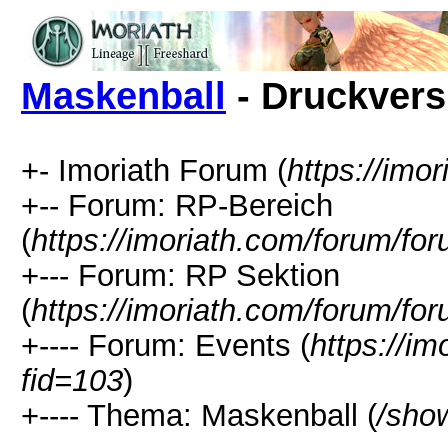
Maskenball
- Druckvers
+- Imoriath Forum (
https://imo
+-- Forum: RP-Bereich
(
https://imoriath.com/forum/fo
+--- Forum: RP Sektion
(
https://imoriath.com/forum/fo
+---- Forum: Events (
https://i
fid=103
)
+---- Thema: Maskenball (
/sho