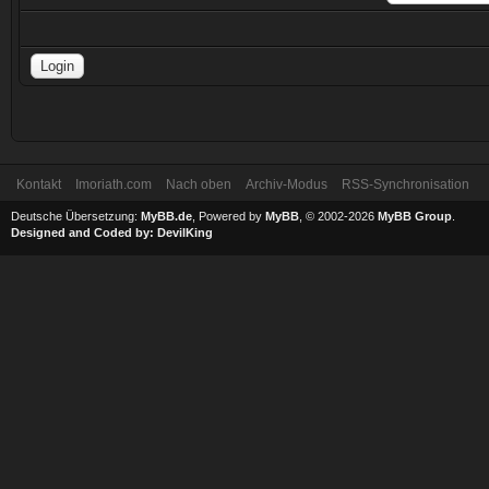
Kontakt
Imoriath.com
Nach oben
Archiv-Modus
RSS-Synchronisation
Deutsche Übersetzung:
MyBB.de
, Powered by
MyBB
, © 2002-2026
MyBB Group
.
Designed and Coded by:
DevilKing