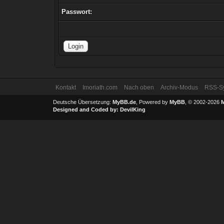
Passwort:
Kontakt
Imoriath.com
Nach oben
Archiv-Modus
RSS-Sy
Deutsche Übersetzung:
MyBB.de
, Powered by
MyBB
, © 2002-2026
Designed and Coded by:
DevilKing