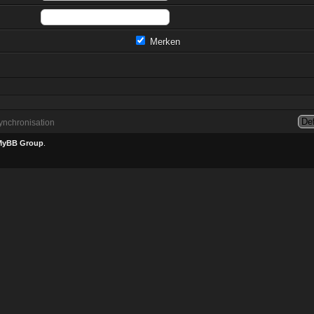
Merken
nchronisation
MyBB Group
.