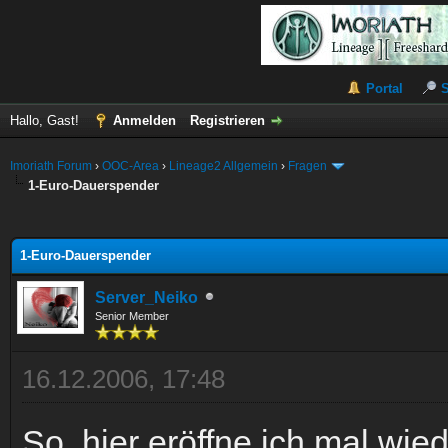
Portal
Hallo, Gast!
Anmelden
Registrieren
Imoriath Forum
›
OOC-Area
›
Lineage2 Allgemein
›
Fragen
1-Euro-Dauerspender
 im Durchschnitt
1-Euro-Dauerspender
Server_Neiko
Senior Member
16.12.2006, 17:48
So, hier eröffne ich mal wi