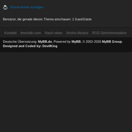
Druckversion anzeigen
Benutzer, die gerade dieses Thema anschauen: 1 Gast/Gäste
Kontakt
Imoriath.com
Nach oben
Archiv-Modus
RSS-Synchronisation
Deutsche Übersetzung:
MyBB.de
, Powered by
MyBB
, © 2002-2026
MyBB Group
.
Designed and Coded by:
DevilKing