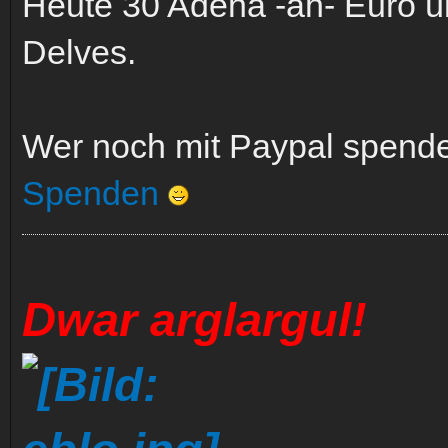
Heute 30 Adena -äh- Euro 
Delves.
Wer noch mit Paypal spend
Spenden
Dwar arglargul!