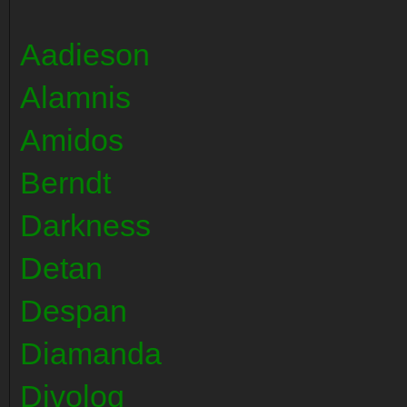
Aadieson
Alamnis
Amidos
Berndt
Darkness
Detan
Despan
Diamanda
Divolog