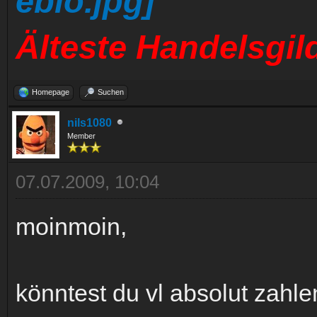
Älteste Handelsgil
Homepage
Suchen
nils1080
Member
07.07.2009, 10:04
moinmoin,
könntest du vl absolut zahl