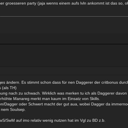
 ner groesseren party (jaja wenns einem aufs lvln ankommt ist das so, 
ges ändern. Es stimmt schon dass für nen Daggerer der critbonus dur
s (als TH)
g nach zu schwach. Wirklich was merken tu ich als Daggerer davon ne
erhöhte Manareg merkt man kaum im Einsatz von Skills.
Bogen/Dagger oder Schwert macht der gut aua, wobei Dagger da immern
it nem Soulsep.
S/SwM auf imo relativ wenig nutzen hat im Vgl zu BD z.b.