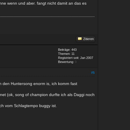
ohne wenn und aber. fangt nicht damit an das es
Zitieren
Beiträge: 443
Themen: 11
Registriert seit: Jan 2007
Bewertung:
0
#5
ch den Huntersong enorm is, ich komm fast
t (ok, song of champion durfte ich als Daggi noch
och vom Schlagtempo buggy ist.