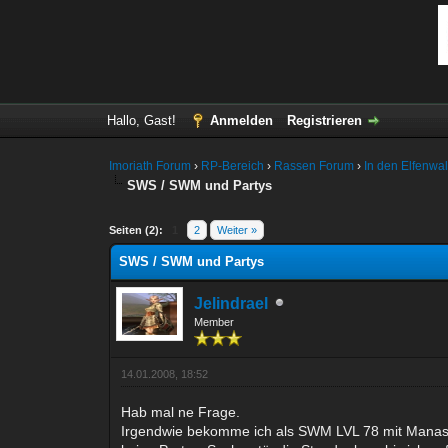
Hallo, Gast!
Anmelden
Registrieren
Imoriath Forum
›
RP-Bereich
›
Rassen Forum
›
In den Elfenwa
SWS / SWM und Partys
0 Bewertung(en) - 0 im Durchschnitt
1
2
3
4
5
Seiten (2):
1
2
Weiter »
SWS / SWM und Partys
Jelindrael
Member
14.01.2008, 18:52
Hab mal ne Frage.
Irgendwie bekomme ich als SWM LVL 78 mit Manas