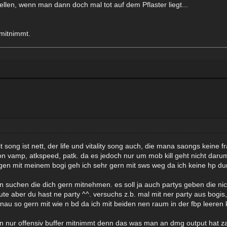
llen, wenn man dann doch mal tot auf dem Pflaster liegt...
 mitnimmt.
t song ist nett, der life und vitality song auch, die mana saongs keine f
 vamp, atkspeed, patk. da es jedoch nur um mob kill geht nicht daru
 sagen mit meinem bogi geh ich sehr gern mit sws weg da ich keine hp d
n suchen die dich gern mitnehmen. es soll ja auch partys geben die ni
te aber du hast ne party ^^. versuchs z.b. mal mit ner party aus bog
au so gern mit wie n bd da ich mit beiden nen raum in der fbp leeren 
an nur offensiv buffer mitnimmt denn das was man an dmg output hat za