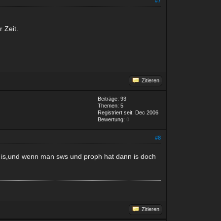
#7
 Zeit.
Zitieren
Beiträge: 93
Themen: 5
Registriert seit: Dec 2006
Bewertung:
0
#8
d is,und wenn man sws und proph hat dann is doch
Zitieren