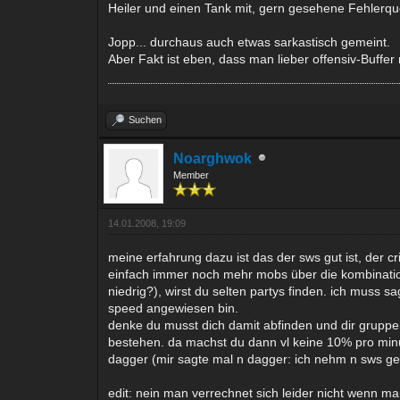
Heiler und einen Tank mit, gern gesehene Fehlerque
Jopp... durchaus auch etwas sarkastisch gemeint.
Aber Fakt ist eben, dass man lieber offensiv-Buffer
Suchen
Noarghwok
Member
14.01.2008, 19:09
meine erfahrung dazu ist das der sws gut ist, der cri
einfach immer noch mehr mobs über die kombination
niedrig?), wirst du selten partys finden. ich muss
speed angewiesen bin.
denke du musst dich damit abfinden und dir gruppe
bestehen. da machst du dann vl keine 10% pro minu
dagger (mir sagte mal n dagger: ich nehm n sws gen
edit: nein man verrechnet sich leider nicht wenn m