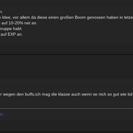
n.
e Idee, vor allem da diese einen großen Boom genossen haben in letzer
 auf 10-20% net an.
 Gruppe habt.
 auf EXP an.
ur wegen den buffs,ich mag die klasse auch wenn se nich so gut wie b
em.