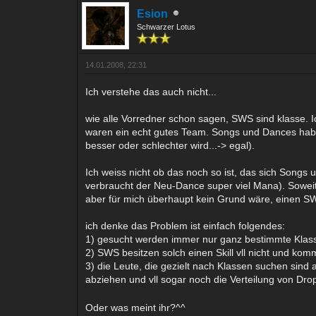
Esion
Schwarzer Lotus
14.01.2008, 22:31
Ich verstehe das auch nicht...
wie alle Vorredner schon sagen, SWS sind klasse. I
waren ein echt gutes Team. Songs und Dances habe
besser oder schlechter wird...-> egal).
Ich weiss nicht ob das noch so ist, das sich Song
verbraucht der Neu-Dance super viel Mana). Soweit
aber für mich überhaupt kein Grund wäre, einen SW
ich denke das Problem ist einfach folgendes:
1) gesucht werden immer nur ganz bestimmte Klasse
2) SWS besitzen solch einen Skill vll nicht und ko
3) die Leute, die gezielt nach Klassen suchen sind
abziehen und vll sogar noch die Verteilung von Dro
Oder was meint ihr?^^