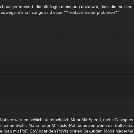
ufiger moniert. die häufisgte meingung dazu war, dass die meisten l
rwegs, die crit songs sind super^^ einfach weiter probieren^^
 Nutzen werden schlicht unterschätzt. Mehr Atk.Speed, mehr Castspeed,
och einen Swift-, Mana- oder M.Haste-Pott benutzen wenn ein Buffer da
ange man mit PoF, CoV oder den PoWs binnen Sekunden Mobs niedermäh