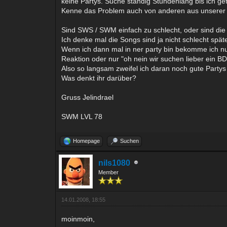
keine Partys. Suche ständig Stundenlang bis ich ge
Kenne das Problem auch von anderen aus unserer 
Sind SWS / SWM einfach zu schlecht, oder sind di
Ich denke mal die Songs sind ja nicht schlecht spät
Wenn ich dann mal in ner party bin bekomme ich n
Reaktion oder nur "oh nein wir suchen lieber ein BD
Also so langsam zweifel ich daran noch gute Partys
Was denkt ihr darüber?
Gruss Jelindrael
SWM LVL 78
Homepage
Suchen
nils1080
Member
14.01.2008, 18:55
moinmoin,