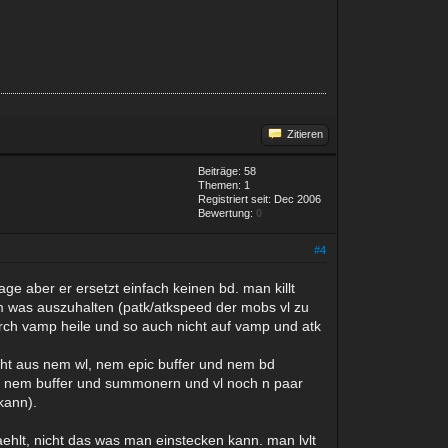
Zitieren
Beiträge: 58
Themen: 1
Registriert seit: Dec 2006
Bewertung:
0
#4
rage aber er ersetzt einfach keinen bd. man killt
m was auszuhalten (patk/atkspeed der mobs vl zu
urch vamp heile und so auch nicht auf vamp und atk
cht aus nem wl, nem epic buffer und nem bd
is, nem buffer und summonern und vl noch n paar
kann).
ehlt, nicht das was man einstecken kann. man lvlt