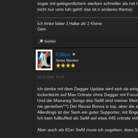
sogar mit gelegentlichem sterben schneller als mit
nicht nur ums lvln geht! das ist n anderes thema)
Ich trinke lieber 3 Halbe als 2 Kleine
Gem
Suchen
Cillian
Senior Member
14.01.2008, 19:28
ich denke mit dem Dagger Update wird sich da eini
lockerleicht auf Max Critrate ohne Dagger mit Focu
Und die Manareg Songs des SwM sind meiner Meinun
nie genießen^^) Der Reuse Bonus is top, aber die 
Allerdings ist der Swm ein guter Supporter, mit 
Ich kam fullbuffed als SwM auf etwa 445 critrate m
Aber auch als 81er SwM muss ich zugeben, dass Sw