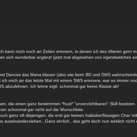
ch kann mich noch an Zeiten erinnern, in denen ich des öfteren gern 
n sich wunderbar ergänzt (jetzt mal abgesehen von irgendwelchen ein
s und Dances das Mana klauen (also wie beim BD und SWS wahrscheinlic
 ich mich an das letzte Mal mit einem SWS erinnere, war es immer noch
S abzulehnen. Ich lehne eigtl. schonmal gar keine Klasse ab!
n, die einen ganz bestimmten *hust* "unverzichtbaren" Skill besitzen.
mmen schonmal gar nicht auf die Wunschliste.
 auch ganz oft diejenigen, die erst gar keinen halbüberflüssigen Char
ps auseinanderziehen...Ganz ehrlich...das geht doch nun wirklich nicht