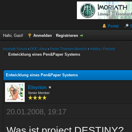
Portal
Hallo, Gast!
Anmelden
Registrieren
Imoriath Forum
›
OOC-Area
›
Freier Themen-Bereich
›
Hobby / Freizeit
Entwicklung eines Pen&Paper Systems
 im Durchschnitt
Entwicklung eines Pen&Paper Systems
Elsyrion
Senior Member
20.01.2008, 19:17
Was ist project DESTINY?