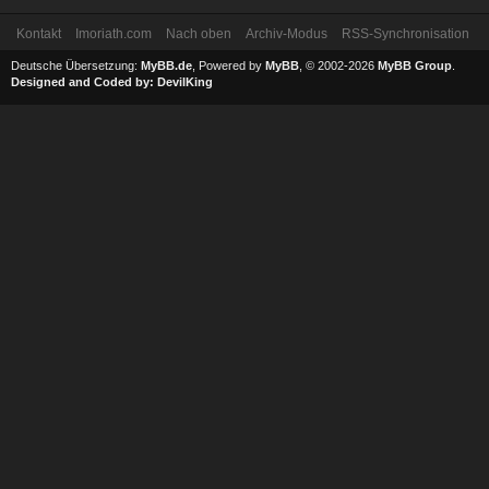
Kontakt
Imoriath.com
Nach oben
Archiv-Modus
RSS-Synchronisation
Deutsche Übersetzung:
MyBB.de
, Powered by
MyBB
, © 2002-2026
MyBB Group
.
Designed and Coded by:
DevilKing